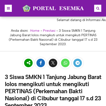
Selamat datang di Informasi Akad
BERANDA
BERITA
Anda disini :
Home
-
Prestasi
-
3 Siswa SMKN 1 Tanjung
Jabung Barat lolos mengikuti untuk mengikuti PERTINAS
PROFIL
(Perkemahan Bakti Nasional) di Cibubur tanggal 17 s.d 23
September 2023.
KONSENTRASI KEAHLIAN
SEJARAH
PRESTASI
VISI & MISI
AKUNTANSI
PORTAL
STRUKTUR
MANAJEMEN PERKANTORAN
AKREDITASI
BISNIS DIGITAL
E-LEARNING
KEPALA SEKOLAH
3 Siswa SMKN 1 Tanjung Jabung Barat
lolos mengikuti untuk mengikuti
PROGRAM SEKOLAH
DESAIN KOMUNIKASI VISUAL
E-PKL
Tupoksi Kepala Sekolah
WAKIL KEPALASEKOLAH
PERTINAS (Perkemahan Bakti
DESAIN PRODUKSI BUSANA
E-RAPOR
Tupoksi Wakil Bidang Kurikulum
MAJELIS GURU
Nasional) di Cibubur tanggal 17 s.d 23
KULINER
E-SKL
Tupoksi Wakil Bidang Humas
Tupoksi Guru
TATA USAHA
September 2023.