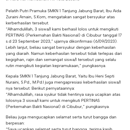
Pelatih Putri Pramuka SMKN 1 Tanjung Jabung Barat, Ibu Aida
Zuraini Arnain, S.Kom, mengatakan sangat bersyukur atas
kerberhasilan tersebut.
“Alhamdulillah, 3 siswa/I kami berhasil lolos untuk mengikuti
PERTINAS (Perkemahan Bakti Nasional) di Cibubur tanggal 17
s.d 23 September 2023,” ujarnya dikonfirmasi (6/09/2023).
Lebih lanjut, beliau sangat bersyukur dengan keberhasilan
yang diaraih. Namun keberhasilan tersebut tidak terlepas dari
kegigihan, rajin dan semangat siswa/I tersebut yang selalu
rutin mengikuti kegiatan kepramukaan,” pungkasnya.
Kepala SMKN 1 Tanjung Jabung Barat, Yaitu Ibu Heni Septi
Nuraini, S.Pd., M.Pd.I juga mengapresiasi keberhasilan siswa/I
nya tersebut. Berikut pernyataannya:
“Alhamdulillah, rasa syukur tidak hentinya saya ucapkan atas
lolosnya 3 siswa/I kami untuk mengikuti PERTINAS
(Perkemahan Bakti Nasional) di Cibubur,” pungkasnya.
Beliau juga mengucapkan selamat serta turut bangga dan
berpesan:
“Saya ucapkan selamat serta turut bangga, terima kasih