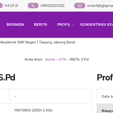
04
:
29
:
21
085123222322
smkn1tjb@gmai
BERANDA
BERITA
PROFIL
KONSENTRASI KE
Akademik SMK Negeri 1 Tanjung Jabung Barat
Anda disini :
Home
-
GTK
-
ANITA, S.Pd
S.Pd
Prof
−
Data t
19870806 201101 2 006
Riwaya