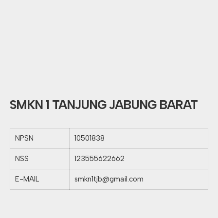
SMKN 1 TANJUNG JABUNG BARAT
NPSN
10501838
NSS
123555622662
E-MAIL
smkn1tjb@gmail.com