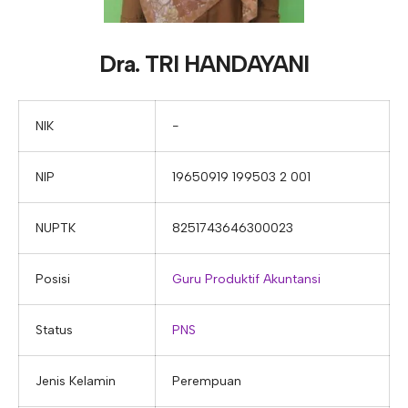
E-ALUMNI
Tupoksi Wakil Bidang Sarana Prasarana
Tupoksi Guru Piket
Tupoksi Kepala Tata Usaha
E-BKK
Tupoksi Wakil Bidang Kesiswaan
Tupoksi Ketua Kons. Keahlian
Tupoksi Bendahara BOS
Dra. TRI HANDAYANI
Tupoksi Koordinator Bendahara
Tupoksi Bendahara Komite
NIK
−
Tupoksi Perpustakaan
NIP
19650919 199503 2 001
Tupoksi Security
NUPTK
8251743646300023
Posisi
Guru Produktif Akuntansi
Status
PNS
Jenis Kelamin
Perempuan