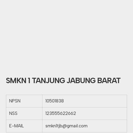
SMKN 1 TANJUNG JABUNG BARAT
NPSN
10501838
NSS
123555622662
E-MAIL
smkn1tjb@gmail.com