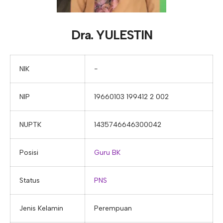
E-ALUMNI
Tupoksi Wakil Bidang Sarana Prasarana
Tupoksi Guru Piket
Tupoksi Kepala Tata Usaha
E-BKK
Tupoksi Wakil Bidang Kesiswaan
Tupoksi Ketua Kons. Keahlian
Tupoksi Bendahara BOS
Dra. YULESTIN
Tupoksi Koordinator Bendahara
Tupoksi Bendahara Komite
NIK
−
Tupoksi Perpustakaan
NIP
19660103 199412 2 002
Tupoksi Security
NUPTK
1435746646300042
Posisi
Guru BK
Status
PNS
Jenis Kelamin
Perempuan