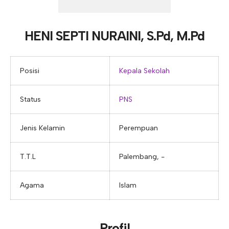
E-ALUMNI
Tupoksi Wakil Bidang Sarana Prasarana
Tupoksi Guru Piket
Tupoksi Kepala Tata Usaha
E-BKK
Tupoksi Wakil Bidang Kesiswaan
Tupoksi Ketua Kons. Keahlian
Tupoksi Bendahara BOS
HENI SEPTI NURAINI, S.Pd, M.Pd
Tupoksi Koordinator Bendahara
Tupoksi Bendahara Komite
Posisi
Kepala Sekolah
Tupoksi Perpustakaan
Status
PNS
Tupoksi Security
Jenis Kelamin
Perempuan
T.T.L
Palembang, -
Agama
Islam
Profil