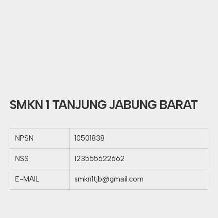
SMKN 1 TANJUNG JABUNG BARAT
NPSN
10501838
NSS
123555622662
E-MAIL
smkn1tjb@gmail.com