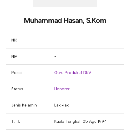
E-ALUMNI
Tupoksi Wakil Bidang Sarana Prasarana
Tupoksi Guru Piket
Tupoksi Kepala Tata Usaha
E-BKK
Tupoksi Wakil Bidang Kesiswaan
Tupoksi Ketua Kons. Keahlian
Tupoksi Bendahara BOS
Muhammad Hasan, S.Kom
Tupoksi Koordinator Bendahara
Tupoksi Bendahara Komite
NIK
−
Tupoksi Perpustakaan
NIP
−
Tupoksi Security
Posisi
Guru Produktif DKV
Status
Honorer
Jenis Kelamin
Laki-laki
T.T.L
Kuala Tungkal, 05 Agu 1994