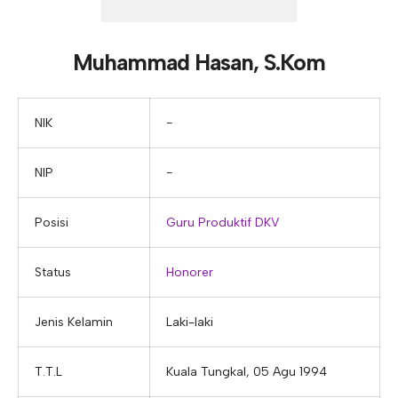
E-ALUMNI
Tupoksi Wakil Bidang Sarana Prasarana
Tupoksi Guru Piket
Tupoksi Kepala Tata Usaha
E-BKK
Tupoksi Wakil Bidang Kesiswaan
Tupoksi Ketua Kons. Keahlian
Tupoksi Bendahara BOS
Muhammad Hasan, S.Kom
Tupoksi Koordinator Bendahara
Tupoksi Bendahara Komite
NIK
−
Tupoksi Perpustakaan
NIP
−
Tupoksi Security
Posisi
Guru Produktif DKV
Status
Honorer
Jenis Kelamin
Laki-laki
T.T.L
Kuala Tungkal, 05 Agu 1994