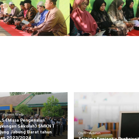
h : Admin Web
S (Masa Pengenalan
gkungan Sekolah) SMKN 1
jung Jabung Barat tahun
Oleh : Admin
ran 2023/2024
Seinima Sapientia Proficisci