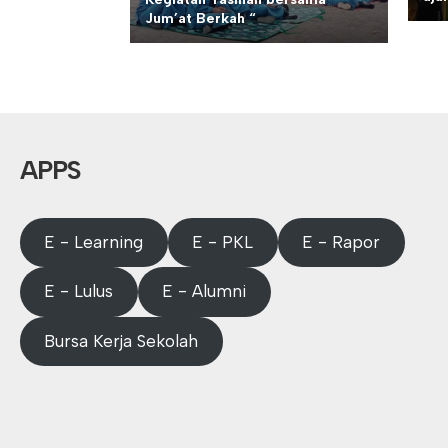
Jum’at Berkah “
APPS
E - Learning
E - PKL
E - Rapor
E - Lulus
E - Alumni
Bursa Kerja Sekolah