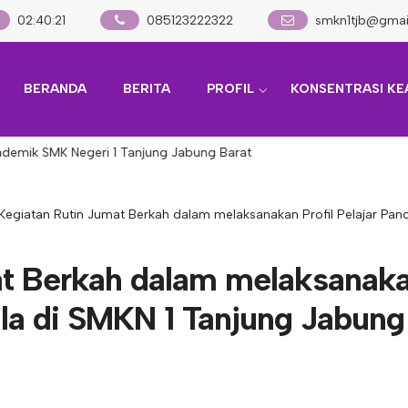
02
:
40
:
21
085123222322
smkn1tjb@gmai
BERANDA
BERITA
PROFIL
KONSENTRASI KE
k SMK Negeri 1 Tanjung Jabung Barat
Kegiatan Rutin Jumat Berkah dalam melaksanakan Profil Pelajar Panc
at Berkah dalam melaksanak
sila di SMKN 1 Tanjung Jabung