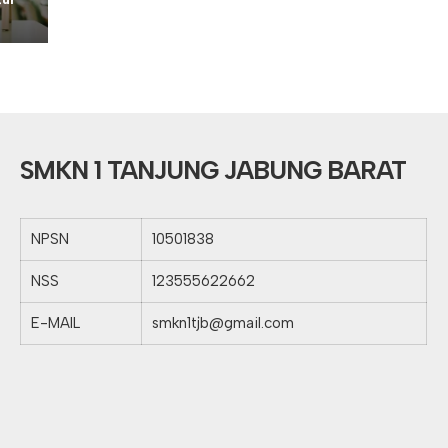
SMKN 1 TANJUNG JABUNG BARAT
NPSN
10501838
NSS
123555622662
E-MAIL
smkn1tjb@gmail.com