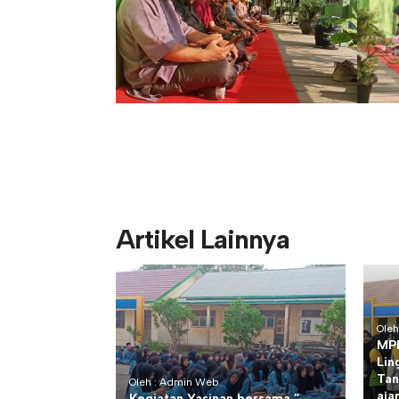
Artikel Lainnya
Ole
MPL
Lin
Tan
Oleh : Admin Web
aja
Kegiatan Yasinan bersama ”