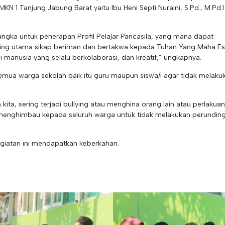
N 1 Tanjung Jabung Barat yaitu Ibu Heni Septi Nuraini, S.Pd., M.Pd.
angka untuk penerapan Profil Pelajar Pancasila, yang mana dapat
ling utama sikap beriman dan bertakwa kepada Tuhan Yang Maha Es
i manusia yang selalu berkolaborasi, dan kreatif,” ungkapnya.
emua warga sekolah baik itu guru maupun siswa/i agar tidak melaku
h kita, sering terjadi bullying atau menghina orang lain atau perlakuan
 menghimbau kepada seluruh warga untuk tidak melakukan perundin
iatan ini mendapatkan keberkahan.