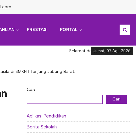
l.com
AHLIAN
PRESTASI
PORTAL
Selamat datang di Informasi Akademik
Jumat, 07 Agu 2026
asila di SMKN 1 Tanjung Jabung Barat.
an
Cari
Cari
Aplikasi Pendidikan
Berita Sekolah