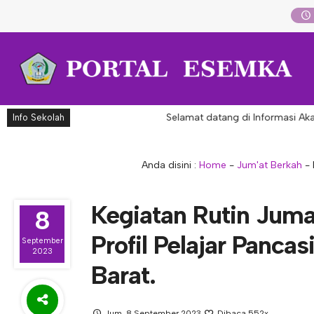
Selamat datang di Informasi Akademi
Info Sekolah
Anda disini :
Home
-
Jum'at Berkah
-
Kegiatan Rutin Jum
8
Profil Pelajar Panca
September
2023
Barat.
Jum, 8 September 2023
Dibaca 552x