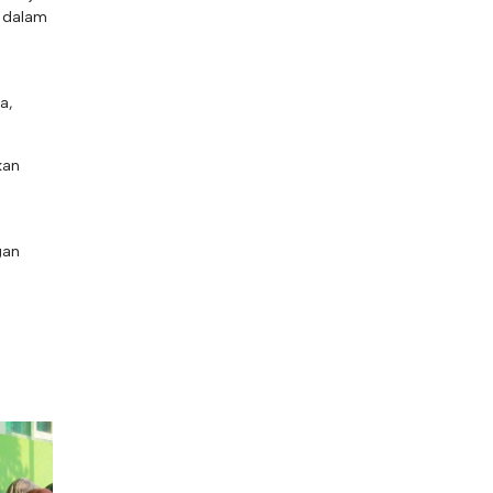
I dalam
a,
kan
gan