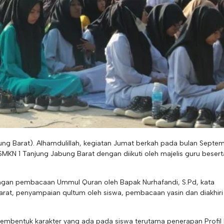
ung Barat). Alhamdulillah, kegiatan Jumat berkah pada bulan Septe
MKN 1 Tanjung Jabung Barat dengan diikuti oleh majelis guru besert
engan pembacaan Ummul Quran oleh Bapak Nurhafandi, S.Pd, kata
rat, penyampaian qultum oleh siswa, pembacaan yasin dan diakhiri
embentuk karakter yang ada pada siswa terutama penerapan Profil 