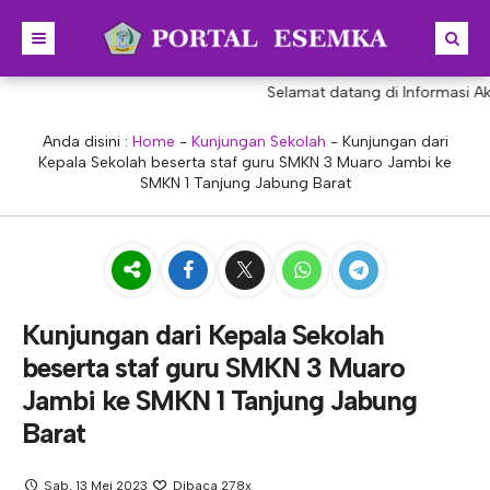
Selamat datang di Informasi Aka
BERANDA
BERITA
Anda disini :
Home
-
Kunjungan Sekolah
-
Kunjungan dari
Kepala Sekolah beserta staf guru SMKN 3 Muaro Jambi ke
PROFIL
SMKN 1 Tanjung Jabung Barat
KONSENTRASI KEAHLIAN
SEJARAH
PRESTASI
VISI & MISI
AKUNTANSI
PORTAL
STRUKTUR
MANAJEMEN PERKANTORAN
Kunjungan dari Kepala Sekolah
AKREDITASI
BISNIS DIGITAL
E-LEARNING
KEPALA SEKOLAH
beserta staf guru SMKN 3 Muaro
PROGRAM SEKOLAH
DESAIN KOMUNIKASI VISUAL
E-PKL
Tupoksi Kepala Sekolah
WAKIL KEPALASEKOLAH
Jambi ke SMKN 1 Tanjung Jabung
Barat
DESAIN PRODUKSI BUSANA
E-RAPOR
Tupoksi Wakil Bidang Kurikulum
MAJELIS GURU
KULINER
E-SKL
Tupoksi Wakil Bidang Humas
Tupoksi Guru
TATA USAHA
Sab, 13 Mei 2023
Dibaca 278x