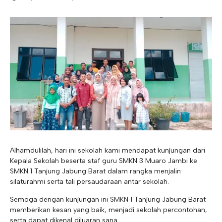
E-ALUMNI
Tupoksi Wakil Bidang Sarana Prasarana
Tupoksi Guru Piket
Tupoksi Kepala Tata Usaha
E-BKK
Tupoksi Wakil Bidang Kesiswaan
Tupoksi Ketua Kons. Keahlian
Tupoksi Bendahara BOS
Tupoksi Koordinator Bendahara
Tupoksi Bendahara Komite
Tupoksi Perpustakaan
Tupoksi Security
Alhamdulilah, hari ini sekolah kami mendapat kunjungan dari
Kepala Sekolah beserta staf guru SMKN 3 Muaro Jambi ke
SMKN 1 Tanjung Jabung Barat dalam rangka menjalin
silaturahmi serta tali persaudaraan antar sekolah.
Semoga dengan kunjungan ini SMKN 1 Tanjung Jabung Barat
memberikan kesan yang baik, menjadi sekolah percontohan,
serta dapat dikenal diluaran sana.