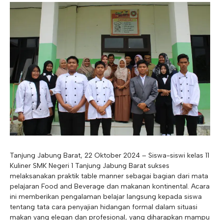
E-ALUMNI
Tupoksi Wakil Bidang Sarana Prasarana
Tupoksi Guru Piket
Tupoksi Kepala Tata Usaha
E-BKK
Tupoksi Wakil Bidang Kesiswaan
Tupoksi Ketua Kons. Keahlian
Tupoksi Bendahara BOS
Tupoksi Koordinator Bendahara
Tupoksi Bendahara Komite
Tupoksi Perpustakaan
Tupoksi Security
Tanjung Jabung Barat, 22 Oktober 2024 – Siswa-siswi kelas 11
Kuliner SMK Negeri 1 Tanjung Jabung Barat sukses
melaksanakan praktik table manner sebagai bagian dari mata
pelajaran Food and Beverage dan makanan kontinental. Acara
ini memberikan pengalaman belajar langsung kepada siswa
tentang tata cara penyajian hidangan formal dalam situasi
makan yang elegan dan profesional, yang diharapkan mampu