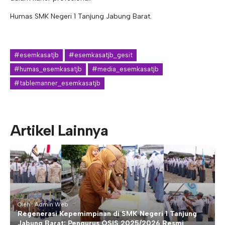
Humas SMK Negeri 1 Tanjung Jabung Barat.
#esemkasatjb
#esemkasatjb_gesit
#humas_esemkasatjb
#media_esemkasatjb
#tablemanner_esemkasatjb
Artikel Lainnya
Oleh : Admin Web
Regenerasi Kepemimpinan di SMK Negeri 1 Tanjung
Jabung Barat: Pengurus OSIS 2025/2026 Resmi