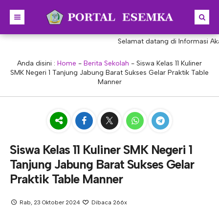
Selamat datang di Informasi Akad
BERANDA
BERITA
Anda disini :
Home
-
Berita Sekolah
-
Siswa Kelas 11 Kuliner
SMK Negeri 1 Tanjung Jabung Barat Sukses Gelar Praktik Table
PROFIL
Manner
KONSENTRASI KEAHLIAN
SEJARAH
PRESTASI
VISI & MISI
AKUNTANSI
PORTAL
STRUKTUR
MANAJEMEN PERKANTORAN
Siswa Kelas 11 Kuliner SMK Negeri 1
AKREDITASI
BISNIS DIGITAL
E-LEARNING
KEPALA SEKOLAH
Tanjung Jabung Barat Sukses Gelar
PROGRAM SEKOLAH
DESAIN KOMUNIKASI VISUAL
E-PKL
Tupoksi Kepala Sekolah
WAKIL KEPALASEKOLAH
Praktik Table Manner
DESAIN PRODUKSI BUSANA
E-RAPOR
Tupoksi Wakil Bidang Kurikulum
MAJELIS GURU
Rab, 23 Oktober 2024
Dibaca 266x
KULINER
E-SKL
Tupoksi Wakil Bidang Humas
Tupoksi Guru
TATA USAHA