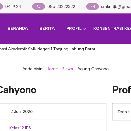
04
:
19
:
24
085123222322
smkn1tjb@gmai
BERANDA
BERITA
PROFIL
KONSENTRASI KE
asi Akademik SMK Negeri 1 Tanjung Jabung Barat
Anda disini :
Home
-
Siswa
-
Agung Cahyono
Cahyono
Prof
12 Juni 2026
Data t
Kelas 12 IPS