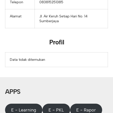
Telepon
083815251385
Alamat
Jl. Air Keruh Setiap Hari No. 14
Sumberjaya
Profil
Data tidak ditemukan
APPS
E - Learning
E - PKL
E - Rapor