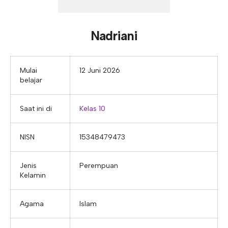
E-ALUMNI
Tupoksi Wakil Bidang Sarana Prasarana
Tupoksi Guru Piket
Tupoksi Kepala Tata Usaha
E-BKK
Tupoksi Wakil Bidang Kesiswaan
Tupoksi Ketua Kons. Keahlian
Tupoksi Bendahara BOS
Nadriani
Tupoksi Koordinator Bendahara
Tupoksi Bendahara Komite
Mulai
12 Juni 2026
belajar
Tupoksi Perpustakaan
Tupoksi Security
Saat ini di
Kelas 10
NISN
15348479473
Jenis
Perempuan
Kelamin
Agama
Islam