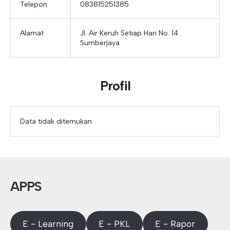
Telepon
083815251385
Alamat
Jl. Air Keruh Setiap Hari No. 14
Sumberjaya
Profil
Data tidak ditemukan
APPS
E - Learning
E - PKL
E - Rapor