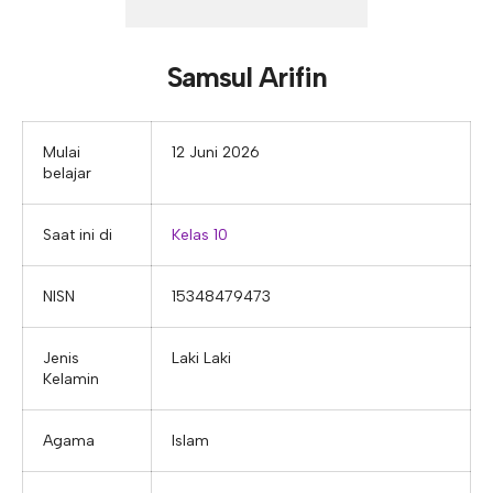
E-ALUMNI
Tupoksi Wakil Bidang Sarana Prasarana
Tupoksi Guru Piket
Tupoksi Kepala Tata Usaha
E-BKK
Tupoksi Wakil Bidang Kesiswaan
Tupoksi Ketua Kons. Keahlian
Tupoksi Bendahara BOS
Samsul Arifin
Tupoksi Koordinator Bendahara
Tupoksi Bendahara Komite
Mulai
12 Juni 2026
belajar
Tupoksi Perpustakaan
Tupoksi Security
Saat ini di
Kelas 10
NISN
15348479473
Jenis
Laki Laki
Kelamin
Agama
Islam