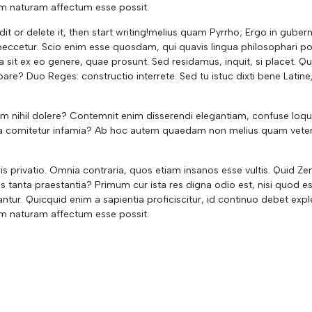
m naturam affectum esse possit.
dit or delete it, then start writing!melius quam Pyrrho; Ergo in gube
e peccetur. Scio enim esse quosdam, qui quavis lingua philosophari po
it ex eo genere, quae prosunt. Sed residamus, inquit, si placet. Qu
are? Duo Reges: constructio interrete. Sed tu istuc dixti bene Latine
am nihil dolere? Contemnit enim disserendi elegantiam, confuse loqui
nulla comitetur infamia? Ab hoc autem quaedam non melius quam vete
ris privatio. Omnia contraria, quos etiam insanos esse vultis. Quid Z
bus tanta praestantia? Primum cur ista res digna odio est, nisi quod es
ntur. Quicquid enim a sapientia proficiscitur, id continuo debet exp
m naturam affectum esse possit.