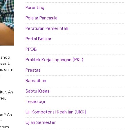
Parenting
Pelajar Pancasila
Peraturan Pemerintah
Portal Belajar
PPDB
rnando
Praktek Kerja Lapangan (PKL)
ssint;
is enim
Prestasi
,
Ramadhan
Sabtu Kreasi
tur. An
res,
Teknologi
Uji Kompetensi Keahlian (UKK)
eno? An
t
Ujian Semester
letum