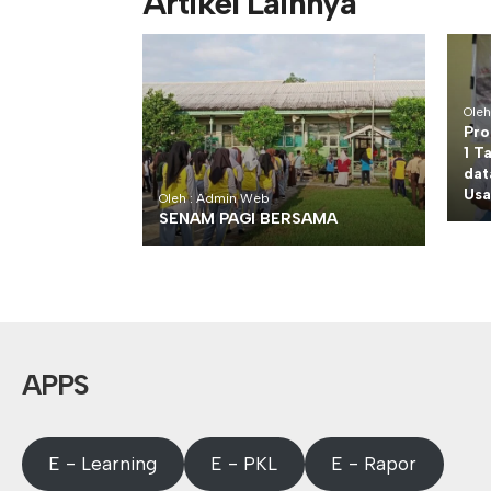
Artikel Lainnya
Ole
Pro
1 T
dat
Usa
Oleh : Admin Web
SENAM PAGI BERSAMA
APPS
E - Learning
E - PKL
E - Rapor