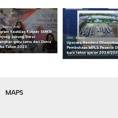
h : Admin Web
gram Keahlian Kuliner SMKN
anjung Jabung Barat
Oleh : Admin
angkan guru tamu dari Dunia
Upacara Bendera DIlanjutka
ha Tahun 2023.
Pembukaan MPLS Peserta Di
baru tahun ajaran 2024/20
MAPS