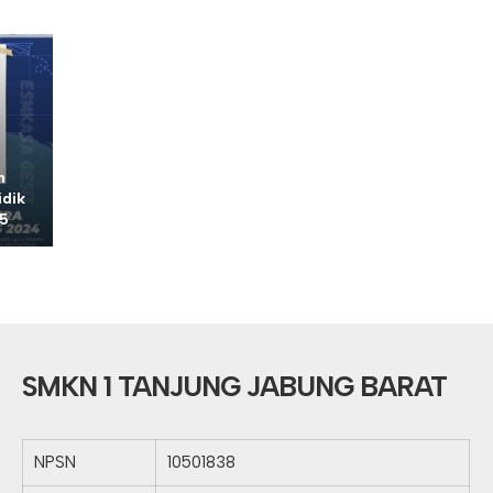
n
dik
25
SMKN 1 TANJUNG JABUNG BARAT
NPSN
10501838