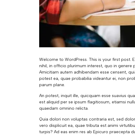
Welcome to WordPress. This is your first post. E
nihil, in officio plurimum interest, quo in gener
Amicitiam autem adhibendam esse censent, quia s
potest ea, quae probabilia videantur ei, non prob
parum plane.
An potest, inquit ille, quicquam esse suavius qu
est aliquid per se ipsum flagitiosum, etiamsi 
quaedam omnino relicta.
Quia dolori non voluptas contraria est, sed dolo
vero displicuit ea, quae tributa est animi virtuti
turpis? Ad eas enim res ab Epicuro praecepta da