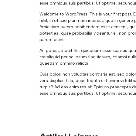
esse omnibus suis partibus; Ut optime, secundu
Welcome to WordPress. This is your first post. E
nihil, in officio plurimum interest, quo in gener
Amicitiam autem adhibendam esse censent, quia s
potest ea, quae probabilia videantur ei, non prob
parum plane.
An potest, inquit ille, quicquam esse suavius qu
est aliquid per se ipsum flagitiosum, etiamsi 
quaedam omnino relicta.
Quia dolori non voluptas contraria est, sed dolo
vero displicuit ea, quae tributa est animi virtuti
turpis? Ad eas enim res ab Epicuro praecepta da
esse omnibus suis partibus; Ut optime, secundu