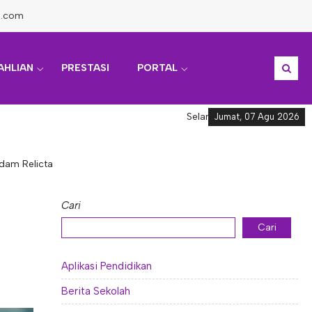
l.com
AHLIAN
PRESTASI
PORTAL
Selamat datang di Informasi A
Jumat, 07 Agu 2026
dam Relicta
Cari
Cari
Aplikasi Pendidikan
Berita Sekolah