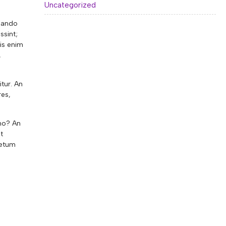
Uncategorized
rnando
ssint;
is enim
,
tur. An
res,
eno? An
t
letum