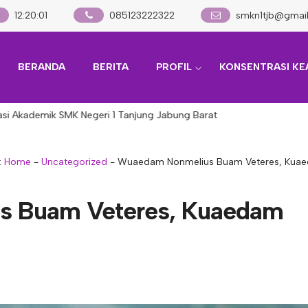
12
:
20
:
02
085123222322
smkn1tjb@gmai
BERANDA
BERITA
PROFIL
KONSENTRASI KE
Akademik SMK Negeri 1 Tanjung Jabung Barat
:
Home
-
Uncategorized
-
Wuaedam Nonmelius Buam Veteres, Kuae
s Buam Veteres, Kuaedam