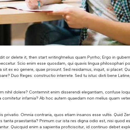
dit or delete it, then start writing!melius quam Pyrrho; Ergo in gube
e peccetur. Scio enim esse quosdam, qui quavis lingua philosophari po
it ex eo genere, quae prosunt. Sed residamus, inquit, si placet. Qu
are? Duo Reges: constructio interrete. Sed tu istuc dixti bene Latine
am nihil dolere? Contemnit enim disserendi elegantiam, confuse loqui
nulla comitetur infamia? Ab hoc autem quaedam non melius quam vete
ris privatio. Omnia contraria, quos etiam insanos esse vultis. Quid Z
bus tanta praestantia? Primum cur ista res digna odio est, nisi quod es
ntur. Quicquid enim a sapientia proficiscitur, id continuo debet exp