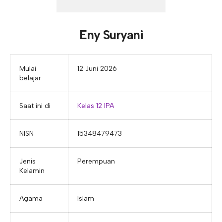
E-ALUMNI
Tupoksi Wakil Bidang Sarana Prasarana
Tupoksi Guru Piket
Tupoksi Kepala Tata Usaha
E-BKK
Tupoksi Wakil Bidang Kesiswaan
Tupoksi Ketua Kons. Keahlian
Tupoksi Bendahara BOS
Eny Suryani
Tupoksi Koordinator Bendahara
Tupoksi Bendahara Komite
Mulai
12 Juni 2026
belajar
Tupoksi Perpustakaan
Tupoksi Security
Saat ini di
Kelas 12 IPA
NISN
15348479473
Jenis
Perempuan
Kelamin
Agama
Islam