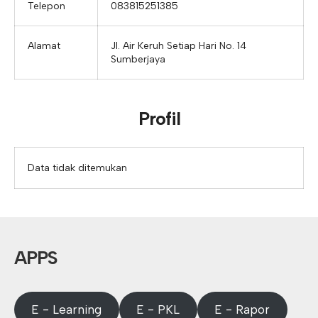
Telepon
083815251385
Alamat
Jl. Air Keruh Setiap Hari No. 14
Sumberjaya
Profil
Data tidak ditemukan
APPS
E - Learning
E - PKL
E - Rapor