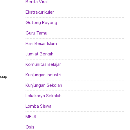
Berita Viral
Ekstrakurikuler
Gotong Royong
Guru Tamu
Hari Besar Islam
Jum'at Berkah
Komunitas Belajar
Kunjungan Industri
 siap
Kunjungan Sekolah
Lokakarya Sekolah
Lomba Siswa
MPLS
Osis