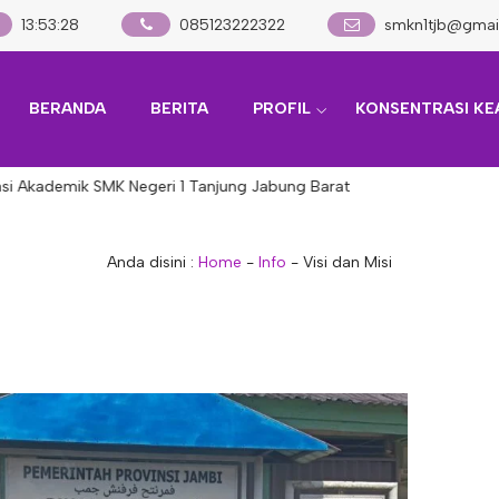
13
:
53
:
29
085123222322
smkn1tjb@gmai
BERANDA
BERITA
PROFIL
KONSENTRASI KE
i Akademik SMK Negeri 1 Tanjung Jabung Barat
Anda disini :
Home
-
Info
-
Visi dan Misi