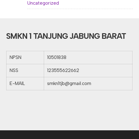
Uncategorized
SMKN 1 TANJUNG JABUNG BARAT
NPSN
10501838
NSS
123555622662
E-MAIL
smkn1tjb@gmail.com