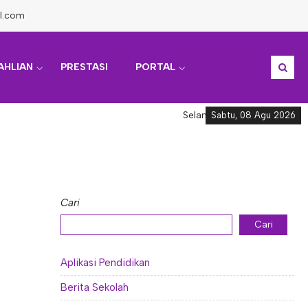
l.com
AHLIAN
PRESTASI
PORTAL
Selamat datang di Informasi
Sabtu, 08 Agu 2026
Cari
Cari
Aplikasi Pendidikan
Berita Sekolah