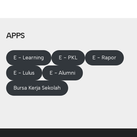
APPS
E - Learning
E - PKL
E - Rapor
E - Lulus
E - Alumni
Bursa Kerja Sekolah