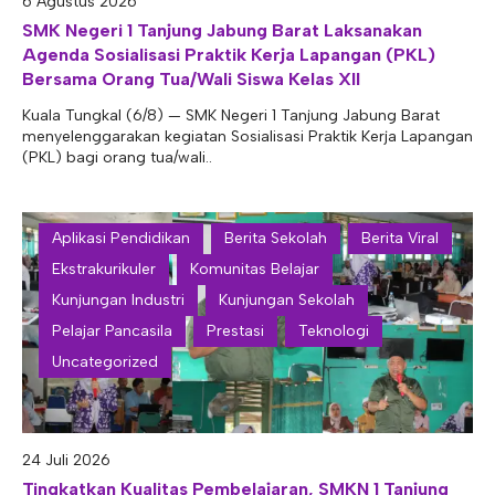
6 Agustus 2026
E-ALUMNI
Tupoksi Wakil Bidang Sarana Prasarana
Tupoksi Guru Piket
Tupoksi Kepala Tata Usaha
SMK Negeri 1 Tanjung Jabung Barat Laksanakan
Agenda Sosialisasi Praktik Kerja Lapangan (PKL)
E-BKK
Tupoksi Wakil Bidang Kesiswaan
Tupoksi Ketua Kons. Keahlian
Tupoksi Bendahara BOS
Bersama Orang Tua/Wali Siswa Kelas XII
Tupoksi Koordinator Bendahara
Kuala Tungkal (6/8) — SMK Negeri 1 Tanjung Jabung Barat
menyelenggarakan kegiatan Sosialisasi Praktik Kerja Lapangan
Tupoksi Bendahara Komite
(PKL) bagi orang tua/wali..
Tupoksi Perpustakaan
Tupoksi Security
Aplikasi Pendidikan
Berita Sekolah
Berita Viral
Ekstrakurikuler
Komunitas Belajar
Kunjungan Industri
Kunjungan Sekolah
Pelajar Pancasila
Prestasi
Teknologi
Uncategorized
24 Juli 2026
Tingkatkan Kualitas Pembelajaran, SMKN 1 Tanjung