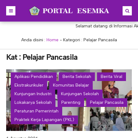
Selamat datang di Informasi Aka
BERANDA
BERITA
Anda disini :
Home
- Kategori :
Pelajar Pancasila
PROFIL
Kat : Pelajar Pancasila
KONSENTRASI KEAHLIAN
SEJARAH
PRESTASI
VISI & MISI
AKUNTANSI
Aplikasi Pendidikan
Berita Sekolah
Berita Viral
Ekstrakurikuler
Komunitas Belajar
PORTAL
STRUKTUR
MANAJEMEN PERKANTORAN
Kunjungan Industri
Kunjungan Sekolah
AKREDITASI
BISNIS DIGITAL
E-LEARNING
KEPALA SEKOLAH
Lokakarya Sekolah
Parenting
Pelajar Pancasila
PROGRAM SEKOLAH
DESAIN KOMUNIKASI VISUAL
E-PKL
Tupoksi Kepala Sekolah
WAKIL KEPALASEKOLAH
Peraturan Pemerintah
Praktek Kerja Lapangan (PKL)
DESAIN PRODUKSI BUSANA
E-RAPOR
Tupoksi Wakil Bidang Kurikulum
MAJELIS GURU
KULINER
E-SKL
Tupoksi Wakil Bidang Humas
Tupoksi Guru
TATA USAHA