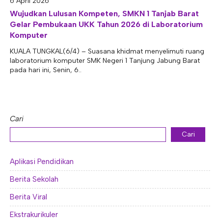
6 April 2026
E-ALUMNI
Tupoksi Wakil Bidang Sarana Prasarana
Tupoksi Guru Piket
Tupoksi Kepala Tata Usaha
Wujudkan Lulusan Kompeten, SMKN 1 Tanjab Barat
Gelar Pembukaan UKK Tahun 2026 di Laboratorium
E-BKK
Tupoksi Wakil Bidang Kesiswaan
Tupoksi Ketua Kons. Keahlian
Tupoksi Bendahara BOS
Komputer
Tupoksi Koordinator Bendahara
KUALA TUNGKAL(6/4) – Suasana khidmat menyelimuti ruang
laboratorium komputer SMK Negeri 1 Tanjung Jabung Barat
Tupoksi Bendahara Komite
pada hari ini, Senin, 6..
Tupoksi Perpustakaan
Tupoksi Security
Cari
Cari
Aplikasi Pendidikan
Berita Sekolah
Berita Viral
Ekstrakurikuler