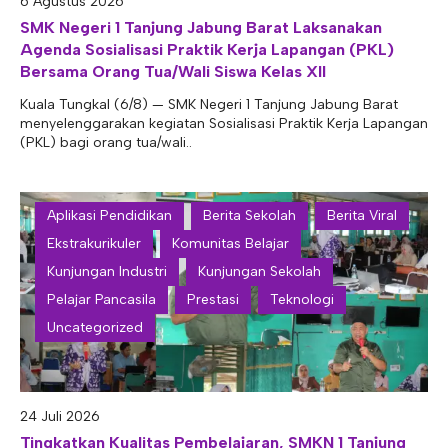
6 Agustus 2026
E-ALUMNI
Tupoksi Wakil Bidang Sarana Prasarana
Tupoksi Guru Piket
Tupoksi Kepala Tata Usaha
SMK Negeri 1 Tanjung Jabung Barat Laksanakan
Agenda Sosialisasi Praktik Kerja Lapangan (PKL)
E-BKK
Tupoksi Wakil Bidang Kesiswaan
Tupoksi Ketua Kons. Keahlian
Tupoksi Bendahara BOS
Bersama Orang Tua/Wali Siswa Kelas XII
Tupoksi Koordinator Bendahara
Kuala Tungkal (6/8) — SMK Negeri 1 Tanjung Jabung Barat
menyelenggarakan kegiatan Sosialisasi Praktik Kerja Lapangan
Tupoksi Bendahara Komite
(PKL) bagi orang tua/wali..
Tupoksi Perpustakaan
Tupoksi Security
Aplikasi Pendidikan
Berita Sekolah
Berita Viral
Ekstrakurikuler
Komunitas Belajar
Kunjungan Industri
Kunjungan Sekolah
Pelajar Pancasila
Prestasi
Teknologi
Uncategorized
24 Juli 2026
Tingkatkan Kualitas Pembelajaran, SMKN 1 Tanjung