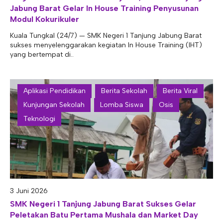
Jabung Barat Gelar In House Training Penyusunan
Modul Kokurikuler
Kuala Tungkal (24/7) — SMK Negeri 1 Tanjung Jabung Barat
sukses menyelenggarakan kegiatan In House Training (IHT)
yang bertempat di..
Aplikasi Pendidikan
Berita Sekolah
Berita Viral
Kunjungan Sekolah
Lomba Siswa
Osis
Teknologi
3 Juni 2026
SMK Negeri 1 Tanjung Jabung Barat Sukses Gelar
Peletakan Batu Pertama Mushala dan Market Day