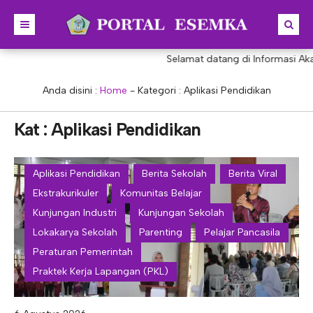
Selamat datang di Informasi Aka
BERANDA
BERITA
Anda disini :
Home
- Kategori :
Aplikasi Pendidikan
PROFIL
Kat : Aplikasi Pendidikan
KONSENTRASI KEAHLIAN
SEJARAH
PRESTASI
VISI & MISI
AKUNTANSI
Aplikasi Pendidikan
Berita Sekolah
Berita Viral
Ekstrakurikuler
Komunitas Belajar
PORTAL
STRUKTUR
MANAJEMEN PERKANTORAN
Kunjungan Industri
Kunjungan Sekolah
AKREDITASI
BISNIS DIGITAL
E-LEARNING
KEPALA SEKOLAH
Lokakarya Sekolah
Parenting
Pelajar Pancasila
PROGRAM SEKOLAH
DESAIN KOMUNIKASI VISUAL
E-PKL
Tupoksi Kepala Sekolah
WAKIL KEPALASEKOLAH
Peraturan Pemerintah
Praktek Kerja Lapangan (PKL)
DESAIN PRODUKSI BUSANA
E-RAPOR
Tupoksi Wakil Bidang Kurikulum
MAJELIS GURU
KULINER
E-SKL
Tupoksi Wakil Bidang Humas
Tupoksi Guru
TATA USAHA