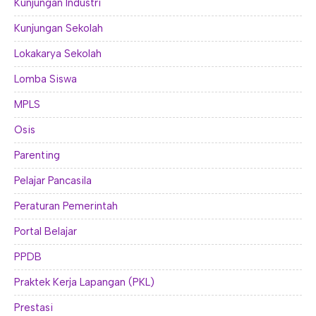
Kunjungan Industri
Kunjungan Sekolah
Lokakarya Sekolah
Lomba Siswa
MPLS
Osis
Parenting
Pelajar Pancasila
Peraturan Pemerintah
Portal Belajar
PPDB
Praktek Kerja Lapangan (PKL)
Prestasi