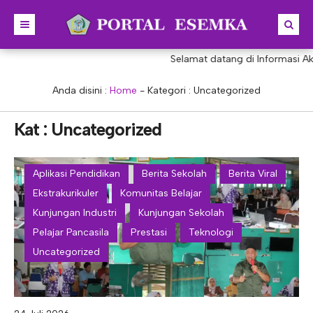
Selamat datang di Informasi Aka
BERANDA
BERITA
Anda disini :
Home
- Kategori :
Uncategorized
PROFIL
Kat : Uncategorized
KONSENTRASI KEAHLIAN
SEJARAH
PRESTASI
VISI & MISI
AKUNTANSI
Aplikasi Pendidikan
Berita Sekolah
Berita Viral
Ekstrakurikuler
Komunitas Belajar
PORTAL
STRUKTUR
MANAJEMEN PERKANTORAN
Kunjungan Industri
Kunjungan Sekolah
AKREDITASI
BISNIS DIGITAL
E-LEARNING
KEPALA SEKOLAH
Pelajar Pancasila
Prestasi
Teknologi
PROGRAM SEKOLAH
DESAIN KOMUNIKASI VISUAL
E-PKL
Tupoksi Kepala Sekolah
WAKIL KEPALASEKOLAH
Uncategorized
DESAIN PRODUKSI BUSANA
E-RAPOR
Tupoksi Wakil Bidang Kurikulum
MAJELIS GURU
KULINER
E-SKL
Tupoksi Wakil Bidang Humas
Tupoksi Guru
TATA USAHA