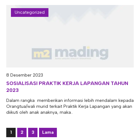
Uncategorized
8 Desember 2023
SOSIALISASI PRAKTIK KERJA LAPANGAN TAHUN
2023
Dalam rangka memberikan informasi lebih mendalam kepada
Orangtua/wali murid terkait Praktik Kerja Lapangan yang akan
diikuti oleh anak anaknya, maka..
1
2
3
Lama