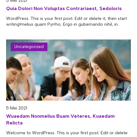
5 Mei 2021
E-ALUMNI
Tupoksi Wakil Bidang Sarana Prasarana
Tupoksi Guru Piket
Tupoksi Kepala Tata Usaha
Quia Dolori Non Voluptas Contrariaest, Sedoloris
E-BKK
Tupoksi Wakil Bidang Kesiswaan
Tupoksi Ketua Kons. Keahlian
Tupoksi Bendahara BOS
WordPress. This is your first post. Edit or delete it, then start
writing!melius quam Pyrrho; Ergo in gubernando nihil, in..
Tupoksi Koordinator Bendahara
Tupoksi Bendahara Komite
Uncategorized
Tupoksi Perpustakaan
Tupoksi Security
5 Mei 2021
Wuaedam Nonmelius Buam Veteres, Kuaedam
Relicta
Welcome to WordPress. This is your first post. Edit or delete