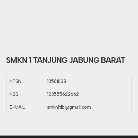
SMKN 1 TANJUNG JABUNG BARAT
NPSN
10501838
NSS
123555622662
E-MAIL
smkn1tjb@gmail.com