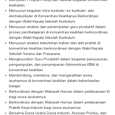
E-ALUMNI
keahalian.
Tupoksi Wakil Bidang Sarana Prasarana
Tupoksi Guru Piket
Tupoksi Kepala Tata Usaha
Menyusun kegiatan intra kurikuler, ko kurikuler, dan
E-BKK
Tupoksi Wakil Bidang Kesiswaan
Tupoksi Ketua Kons. Keahlian
Tupoksi Bendahara BOS
ekstrakurikuler di Konsentrasi Keahlianya Berkordinasi
dengan Wakil Kepala Sekolah Kurikulum.
Tupoksi Koordinator Bendahara
Menyusun analisis dan penempatan guru produktif dalam
proses pembelajaran di konsentrasi keahlian berkoordinasi
Tupoksi Bendahara Komite
dengan Wakil Kepala Sekolah Kurikulum.
Menyusun analisis kebutuhan bahan dan alat praktik di
Tupoksi Perpustakaan
konsentrasi keahlian berkoordinasi dengan Wakil Kepala
Sekolah Sarana dan Prasarana.
Tupoksi Security
Mengkoordinir Guru Produktif dalam kegiatan penyusunan,
pengumpulan, dan penyimpanan Administrasi KBM di
konsentrasi keahlian.
Membimbing, membina, dan mengarahkan siswa
asuhannya di konsentrasi keahlian dalam keberhasilan
belajar.
Berkordinasi dengan Wakasek Humas dalam pelaksanaan KI
bagi siswa asuhannya.
Berkordinasi dengan Wakasek Humas dalam pelaksanaan
Praktik Kerja Industri bagi siswa asuhannya
Bersama Dunia Usaha Dunia Industri, Asosiasi Profesi, dan