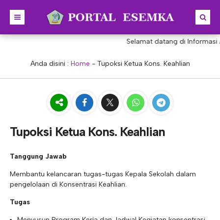
Selamat datang di Informasi 
BERANDA
BERITA
Anda disini :
Home
-
Tupoksi Ketua Kons. Keahlian
PROFIL
KONSENTRASI KEAHLIAN
SEJARAH
PRESTASI
VISI & MISI
AKUNTANSI
Tupoksi Ketua Kons. Keahlian
PORTAL
STRUKTUR
MANAJEMEN PERKANTORAN
AKREDITASI
BISNIS DIGITAL
E-LEARNING
KEPALA SEKOLAH
Tanggung Jawab
Membantu kelancaran tugas-tugas Kepala Sekolah dalam
PROGRAM SEKOLAH
DESAIN KOMUNIKASI VISUAL
E-PKL
Tupoksi Kepala Sekolah
WAKIL KEPALASEKOLAH
pengelolaan di Konsentrasi Keahlian.
DESAIN PRODUKSI BUSANA
E-RAPOR
Tupoksi Wakil Bidang Kurikulum
MAJELIS GURU
Tugas
KULINER
E-SKL
Tupoksi Wakil Bidang Humas
Tupoksi Guru
TATA USAHA
Menyusun Program Kerja dan Jadwal Kegiatan konsentrasi