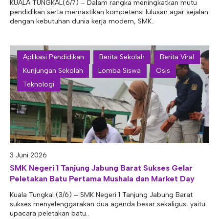
KUALA TUNGKAL(6/7) – Dalam rangka meningkatkan mutu
pendidikan serta memastikan kompetensi lulusan agar sejalan
dengan kebutuhan dunia kerja modern, SMK..
Aplikasi Pendidikan
Berita Sekolah
Berita Viral
Kunjungan Sekolah
Lomba Siswa
Osis
Teknologi
3 Juni 2026
SMK Negeri 1 Tanjung Jabung Barat Sukses Gelar
Peletakan Batu Pertama Mushala dan Market Day
Kuala Tungkal (3/6) – SMK Negeri 1 Tanjung Jabung Barat
sukses menyelenggarakan dua agenda besar sekaligus, yaitu
upacara peletakan batu..