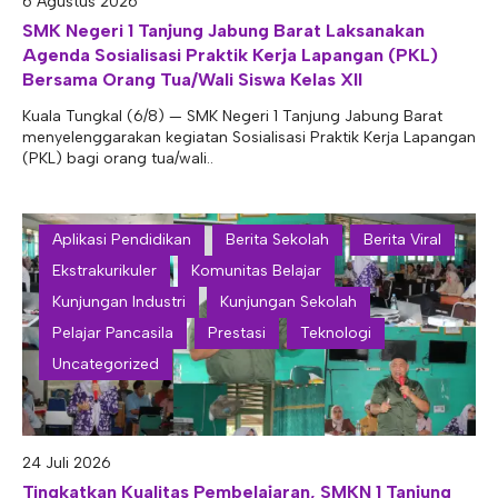
6 Agustus 2026
E-ALUMNI
Tupoksi Wakil Bidang Sarana Prasarana
Tupoksi Guru Piket
Tupoksi Kepala Tata Usaha
SMK Negeri 1 Tanjung Jabung Barat Laksanakan
Agenda Sosialisasi Praktik Kerja Lapangan (PKL)
E-BKK
Tupoksi Wakil Bidang Kesiswaan
Tupoksi Ketua Kons. Keahlian
Tupoksi Bendahara BOS
Bersama Orang Tua/Wali Siswa Kelas XII
Tupoksi Koordinator Bendahara
Kuala Tungkal (6/8) — SMK Negeri 1 Tanjung Jabung Barat
menyelenggarakan kegiatan Sosialisasi Praktik Kerja Lapangan
Tupoksi Bendahara Komite
(PKL) bagi orang tua/wali..
Tupoksi Perpustakaan
Tupoksi Security
Aplikasi Pendidikan
Berita Sekolah
Berita Viral
Ekstrakurikuler
Komunitas Belajar
Kunjungan Industri
Kunjungan Sekolah
Pelajar Pancasila
Prestasi
Teknologi
Uncategorized
24 Juli 2026
Tingkatkan Kualitas Pembelajaran, SMKN 1 Tanjung