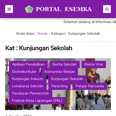
Selamat datang di Informasi Aka
BERANDA
BERITA
Anda disini :
Home
- Kategori :
Kunjungan Sekolah
PROFIL
Kat : Kunjungan Sekolah
KONSENTRASI KEAHLIAN
SEJARAH
PRESTASI
VISI & MISI
AKUNTANSI
Aplikasi Pendidikan
Berita Sekolah
Berita Viral
Ekstrakurikuler
Komunitas Belajar
PORTAL
STRUKTUR
MANAJEMEN PERKANTORAN
Kunjungan Industri
Kunjungan Sekolah
AKREDITASI
BISNIS DIGITAL
E-LEARNING
KEPALA SEKOLAH
Lokakarya Sekolah
Parenting
Pelajar Pancasila
PROGRAM SEKOLAH
DESAIN KOMUNIKASI VISUAL
E-PKL
Tupoksi Kepala Sekolah
WAKIL KEPALASEKOLAH
Peraturan Pemerintah
Praktek Kerja Lapangan (PKL)
DESAIN PRODUKSI BUSANA
E-RAPOR
Tupoksi Wakil Bidang Kurikulum
MAJELIS GURU
KULINER
E-SKL
Tupoksi Wakil Bidang Humas
Tupoksi Guru
TATA USAHA