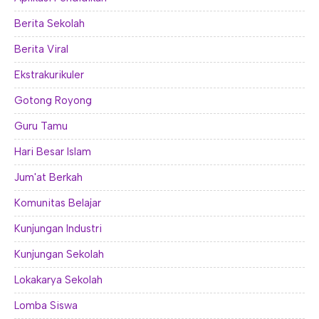
E-ALUMNI
Tupoksi Wakil Bidang Sarana Prasarana
Tupoksi Guru Piket
Tupoksi Kepala Tata Usaha
Berita Sekolah
E-BKK
Tupoksi Wakil Bidang Kesiswaan
Tupoksi Ketua Kons. Keahlian
Tupoksi Bendahara BOS
Berita Viral
Tupoksi Koordinator Bendahara
Ekstrakurikuler
Tupoksi Bendahara Komite
Gotong Royong
Tupoksi Perpustakaan
Guru Tamu
Tupoksi Security
Hari Besar Islam
Jum'at Berkah
Komunitas Belajar
Kunjungan Industri
Kunjungan Sekolah
Lokakarya Sekolah
Lomba Siswa