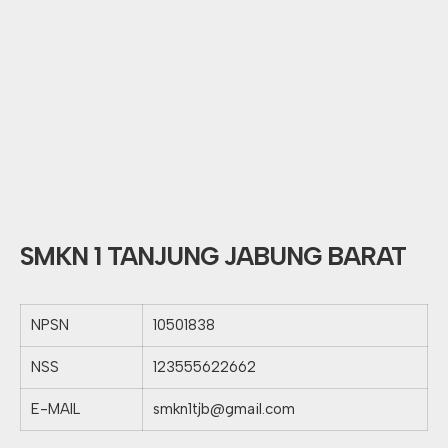
SMKN 1 TANJUNG JABUNG BARAT
NPSN
10501838
NSS
123555622662
E-MAIL
smkn1tjb@gmail.com