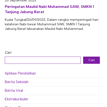
26 September 2023
E-ALUMNI
Tupoksi Wakil Bidang Sarana Prasarana
Tupoksi Guru Piket
Tupoksi Kepala Tata Usaha
Peringatan Maulid Nabi Muhammad SAW, SMKN 1
Tanjung Jabung Barat
E-BKK
Tupoksi Wakil Bidang Kesiswaan
Tupoksi Ketua Kons. Keahlian
Tupoksi Bendahara BOS
Kuala Tungkal/26/09/2023. Dalam rangka memperingati hari
Tupoksi Koordinator Bendahara
kelahiran Nabi besar Muhammad SAW, SMKN 1 Tanjung
Jabung Barat laksanakan Maulid Nabi Muhammad..
Tupoksi Bendahara Komite
Tupoksi Perpustakaan
Tupoksi Security
Cari
Cari
Aplikasi Pendidikan
Berita Sekolah
Berita Viral
Ekstrakurikuler