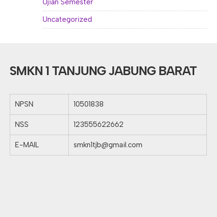
Ujian Semester
Uncategorized
SMKN 1 TANJUNG JABUNG BARAT
NPSN
10501838
NSS
123555622662
E-MAIL
smkn1tjb@gmail.com