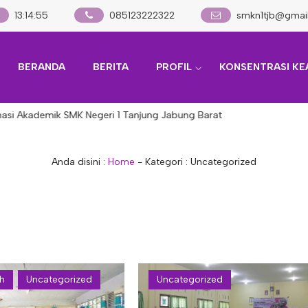
13
:
14
:
56
085123222322
smkn1tjb@gmai
BERANDA
BERITA
PROFIL
KONSENTRASI KE
si Akademik SMK Negeri 1 Tanjung Jabung Barat
Anda disini :
Home
- Kategori :
Uncategorized
ah
Uncategorized
Uncategorized