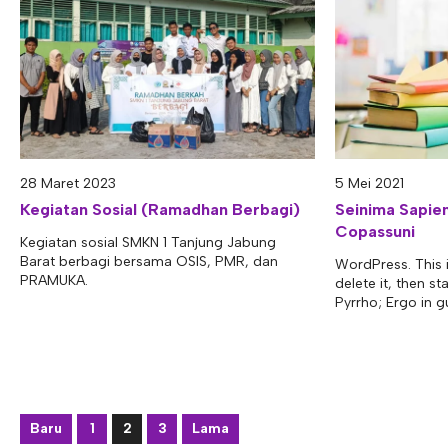
28 Maret 2023
5 Mei 2021
Kegiatan Sosial (Ramadhan Berbagi)
Seinima Sapien
Copassuni
Kegiatan sosial SMKN 1 Tanjung Jabung
Barat berbagi bersama OSIS, PMR, dan
WordPress. This is
PRAMUKA.
delete it, then s
Pyrrho; Ergo in gu
Baru
1
2
3
Lama