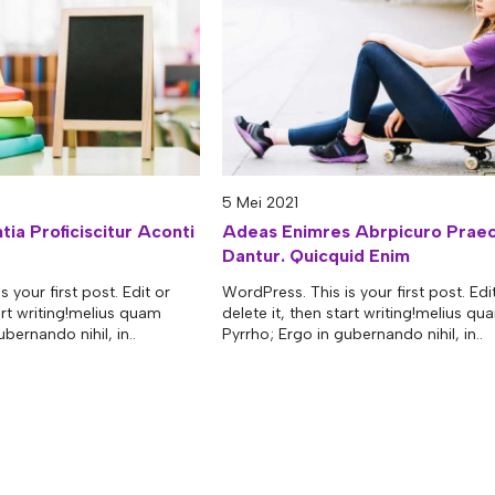
5 Mei 2021
tia Proficiscitur Aconti
Adeas Enimres Abrpicuro Prae
Dantur. Quicquid Enim
 your first post. Edit or
WordPress. This is your first post. Edi
tart writing!melius quam
delete it, then start writing!melius qu
bernando nihil, in..
Pyrrho; Ergo in gubernando nihil, in..