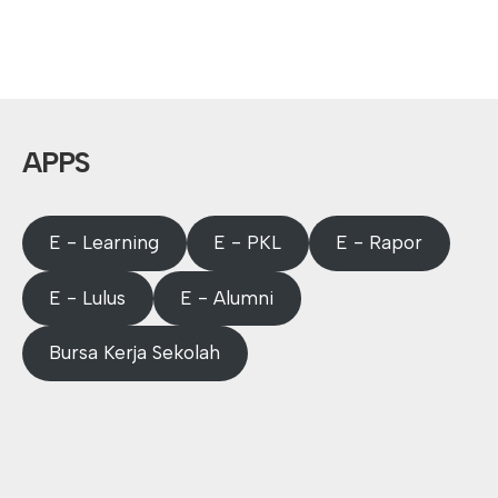
APPS
E - Learning
E - PKL
E - Rapor
E - Lulus
E - Alumni
Bursa Kerja Sekolah