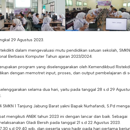
ngkal 29 Agustus 2023.
kdikti dalam mengevaluasi mutu pendidikan satuan sekolah, SMKN
onal Berbasis Komputer Tahun ajaran 2023/2024.
rupakan program yang diselenggarakan oleh Kemendikbud Ristekdi
ikan dengan memotret input, proses, dan output pembelajaran di s
iselenggarakan selama dua hari, yaitu pada tanggal 28 s.d 29 Agust
.
24 SMKN 1 Tanjung Jabung Barat yakni Bapak Nurhafandi, S.Pd menga
pat mengikuti ANBK tahun 2023 ini dengan lancar dan baik. Sebagai
melaksanakan Gladi Bersih pada tanggal 21 s.d 22 Agustus 2023.
 07.30 s.d 09.40 wib, dan peserta yang hadir pada hari pertama berj