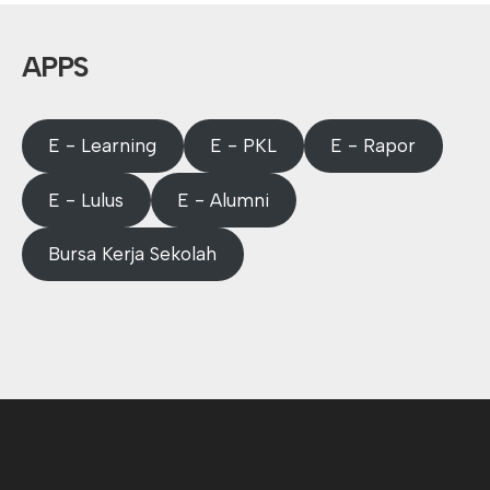
APPS
E - Learning
E - PKL
E - Rapor
E - Lulus
E - Alumni
Bursa Kerja Sekolah