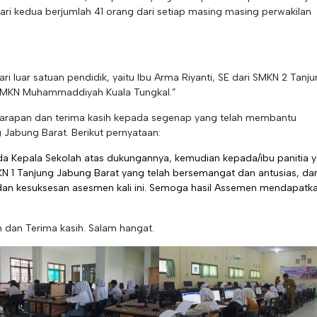
ri kedua berjumlah 41 orang dari setiap masing masing perwakilan
ri luar satuan pendidik, yaitu Ibu Arma Riyanti, SE dari SMKN 2 Tanj
i SMKN Muhammaddiyah Kuala Tungkal.”
harapan dan terima kasih kepada segenap yang telah membantu
Jabung Barat. Berikut pernyataan:
da Kepala Sekolah atas dukungannya, kemudian kepada/ibu panitia 
KN 1 Tanjung Jabung Barat yang telah bersemangat dan antusias, da
an kesuksesan asesmen kali ini. Semoga hasil Assemen mendapatka
 dan Terima kasih. Salam hangat.