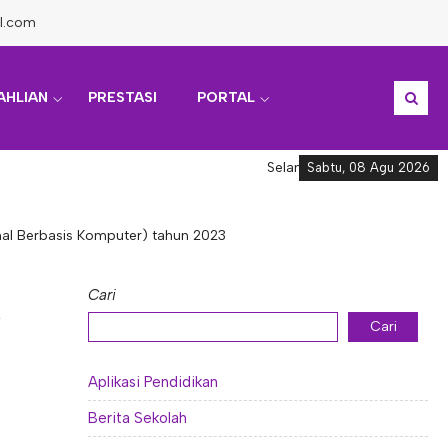
l.com
AHLIAN
PRESTASI
PORTAL
Selamat datang di Informasi 
Sabtu, 08 Agu 2026
nal Berbasis Komputer) tahun 2023
Cari
Cari
Aplikasi Pendidikan
Berita Sekolah