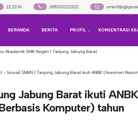
22
:
22
:
17
085123222322
smkn1tjb@gmai
BERANDA
BERITA
PROFIL
KONSENTRASI KE
 Akademik SMK Negeri 1 Tanjung Jabung Barat
d
-
Siswa/i SMKN 1 Tanjung Jabung Barat ikuti ANBK (Asesmen Nasio
ung Jabung Barat ikuti ANBK
Berbasis Komputer) tahun