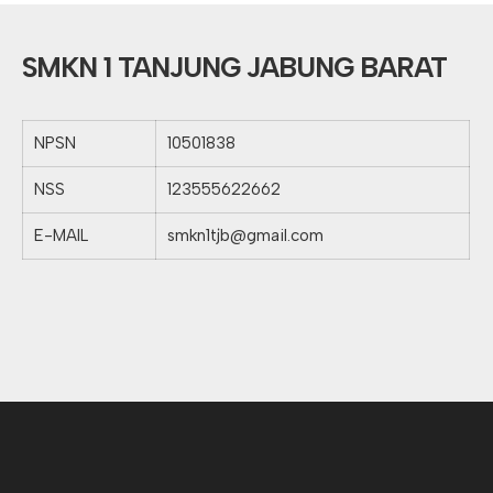
SMKN 1 TANJUNG JABUNG BARAT
NPSN
10501838
NSS
123555622662
E-MAIL
smkn1tjb@gmail.com