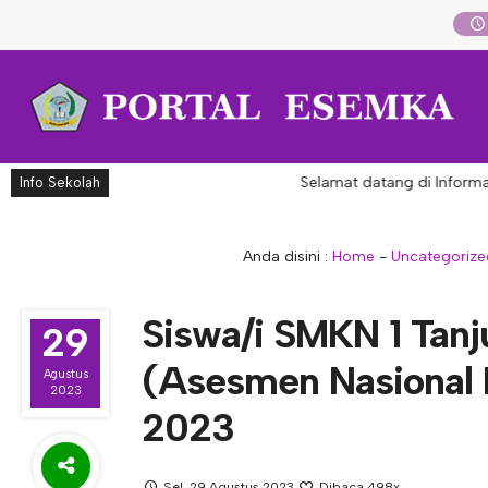
Selamat datang di Informasi
Info Sekolah
Anda disini :
Home
-
Uncategorize
Siswa/i SMKN 1 Tanj
29
(Asesmen Nasional 
Agustus
2023
2023
Sel, 29 Agustus 2023
Dibaca 498x