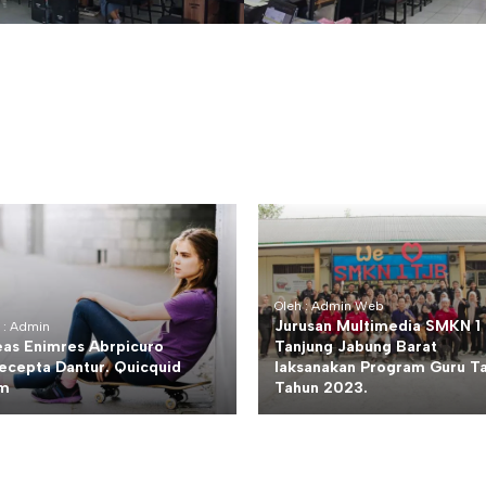
Oleh : Admin Web
Jurusan Multimedia SMKN 1
 : Admin
as Enimres Abrpicuro
Tanjung Jabung Barat
ecepta Dantur. Quicquid
laksanakan Program Guru T
im
Tahun 2023.