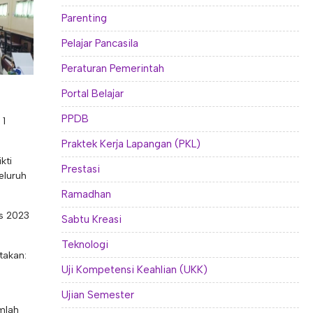
Parenting
Pelajar Pancasila
Peraturan Pemerintah
Portal Belajar
PPDB
 1
Praktek Kerja Lapangan (PKL)
kti
Prestasi
eluruh
Ramadhan
us 2023
Sabtu Kreasi
Teknologi
takan:
Uji Kompetensi Keahlian (UKK)
Ujian Semester
umlah