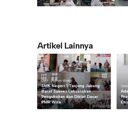
Artikel Lainnya
Oleh : Admin Web
SMK Negeri 1 Tanjung Jabung
Oleh
Barat Sukses Laksanakan
Ade
Pengukuhan dan Diklat Dasar
Pra
PMR Wira
En