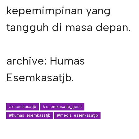
kepemimpinan yang
tangguh di masa depan.
archive: Humas
Esemkasatjb.
#esemkasatjb
#esemkasatjb_gesit
#humas_esemkasatjb
#media_esemkasatjb