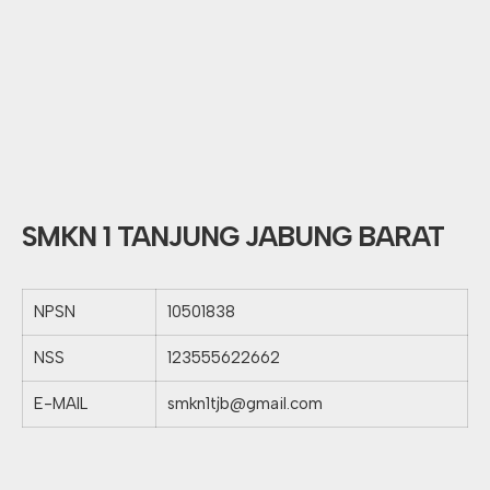
SMKN 1 TANJUNG JABUNG BARAT
NPSN
10501838
NSS
123555622662
E-MAIL
smkn1tjb@gmail.com