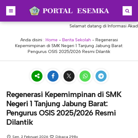
Selamat datang di Informasi Akademi
BERANDA
BERITA
Anda disini :
Home
-
Berita Sekolah
-
Regenerasi
Kepemimpinan di SMK Negeri 1 Tanjung Jabung Barat:
PROFIL
Pengurus OSIS 2025/2026 Resmi Dilantik
KONSENTRASI KEAHLIAN
SEJARAH
PRESTASI
VISI & MISI
AKUNTANSI
PORTAL
STRUKTUR
MANAJEMEN PERKANTORAN
Regenerasi Kepemimpinan di SMK
AKREDITASI
BISNIS DIGITAL
E-LEARNING
KEPALA SEKOLAH
Negeri 1 Tanjung Jabung Barat:
PROGRAM SEKOLAH
DESAIN KOMUNIKASI VISUAL
E-PKL
Tupoksi Kepala Sekolah
WAKIL KEPALASEKOLAH
Pengurus OSIS 2025/2026 Resmi
Dilantik
DESAIN PRODUKSI BUSANA
E-RAPOR
Tupoksi Wakil Bidang Kurikulum
MAJELIS GURU
KULINER
E-SKL
Tupoksi Wakil Bidang Humas
Tupoksi Guru
TATA USAHA
Sen, 2 Februari 2026
Dibaca 298x