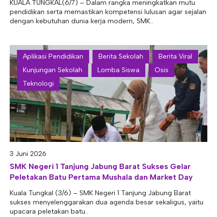
KUALA TUNGKAL(6/7) – Dalam rangka meningkatkan mutu
pendidikan serta memastikan kompetensi lulusan agar sejalan
dengan kebutuhan dunia kerja modern, SMK..
Aplikasi Pendidikan
Berita Sekolah
Berita Viral
Kunjungan Sekolah
Lomba Siswa
Osis
Teknologi
3 Juni 2026
SMK Negeri 1 Tanjung Jabung Barat Sukses Gelar
Peletakan Batu Pertama Mushala dan Market Day
Kuala Tungkal (3/6) – SMK Negeri 1 Tanjung Jabung Barat
sukses menyelenggarakan dua agenda besar sekaligus, yaitu
upacara peletakan batu..