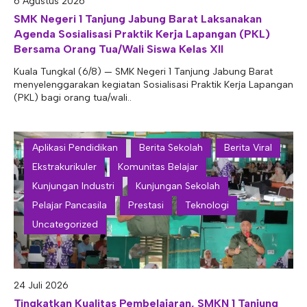
6 Agustus 2026
E-ALUMNI
Tupoksi Wakil Bidang Sarana Prasarana
Tupoksi Guru Piket
Tupoksi Kepala Tata Usaha
SMK Negeri 1 Tanjung Jabung Barat Laksanakan
Agenda Sosialisasi Praktik Kerja Lapangan (PKL)
E-BKK
Tupoksi Wakil Bidang Kesiswaan
Tupoksi Ketua Kons. Keahlian
Tupoksi Bendahara BOS
Bersama Orang Tua/Wali Siswa Kelas XII
Tupoksi Koordinator Bendahara
Kuala Tungkal (6/8) — SMK Negeri 1 Tanjung Jabung Barat
menyelenggarakan kegiatan Sosialisasi Praktik Kerja Lapangan
Tupoksi Bendahara Komite
(PKL) bagi orang tua/wali..
Tupoksi Perpustakaan
Tupoksi Security
Aplikasi Pendidikan
Berita Sekolah
Berita Viral
Ekstrakurikuler
Komunitas Belajar
Kunjungan Industri
Kunjungan Sekolah
Pelajar Pancasila
Prestasi
Teknologi
Uncategorized
24 Juli 2026
Tingkatkan Kualitas Pembelajaran, SMKN 1 Tanjung