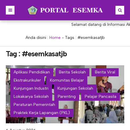
Selamat datang di Informasi Aka
BERANDA
BERITA
Anda disini :
Home
- Tags :
#esemkasatjb
PROFIL
Tag : #esemkasatjb
KONSENTRASI KEAHLIAN
SEJARAH
PRESTASI
VISI & MISI
AKUNTANSI
Aplikasi Pendidikan
Berita Sekolah
Berita Viral
Ekstrakurikuler
Komunitas Belajar
PORTAL
STRUKTUR
MANAJEMEN PERKANTORAN
Kunjungan Industri
Kunjungan Sekolah
AKREDITASI
BISNIS DIGITAL
E-LEARNING
KEPALA SEKOLAH
Lokakarya Sekolah
Parenting
Pelajar Pancasila
PROGRAM SEKOLAH
DESAIN KOMUNIKASI VISUAL
E-PKL
Tupoksi Kepala Sekolah
WAKIL KEPALASEKOLAH
Peraturan Pemerintah
Praktek Kerja Lapangan (PKL)
DESAIN PRODUKSI BUSANA
E-RAPOR
Tupoksi Wakil Bidang Kurikulum
MAJELIS GURU
KULINER
E-SKL
Tupoksi Wakil Bidang Humas
Tupoksi Guru
TATA USAHA