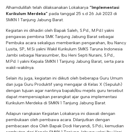
Alhamdulillah telah dilaksanakan Lokakarya
“Implementasi
Kurikulum Merdeka”
pada tanggal 25 s.d 26 Juli 2023 di
SMKN 1 Tanjung Jabung Barat.
Kegiatan ini dihadiri oleh Bapak Saleh, S.Pd., M.Pd.I yakni
pengawas pembina SMK Tanjung Jabung Barat sebagai
Pembuka acara sekaligus memberikan pengarahan, Ibu Nancy
Lusita, SP., M.Si yakni Wakil Kurikulum SMKS Taruna Indonesia
Jambi sebagai Narasumber, Ibu Heni Septi Nuraini, S.Pd.,
M.Pd. I yakni Kepala SMKN 1 Tanjung Jabung Barat, serta para
wakil-wakilnya.
Selain itu juga, kegiatan ini diikuti oleh beberapa Guru Umum
dan juga Guru Produktif yang mengajar di Kelas X (Sepuluh)
dengan tujuan agar nantinya bapak/ibu mejelis guru tersebut
dapat mempersiapkan perangkat ajar guna implementasi
Kurikulum Merdeka di SMKN 1 Tanjung Jabung Barat.
Adapun rangkaian Kegiatan Lokakarya ini diawali dengan
pembukaan oleh pembawa acara. Dilanjutkan dengan
pembacaan doa Oleh Bapak Dodi Haryandi, S.Pd.i, kemudian