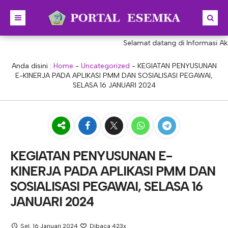
Selamat datang di Informasi Akad
BERANDA
BERITA
Anda disini :
Home
-
Uncategorized
-
KEGIATAN PENYUSUNAN
E-KINERJA PADA APLIKASI PMM DAN SOSIALISASI PEGAWAI,
PROFIL
SELASA 16 JANUARI 2024
KONSENTRASI KEAHLIAN
SEJARAH
PRESTASI
VISI & MISI
AKUNTANSI
PORTAL
STRUKTUR
MANAJEMEN PERKANTORAN
KEGIATAN PENYUSUNAN E-
AKREDITASI
BISNIS DIGITAL
E-LEARNING
KEPALA SEKOLAH
KINERJA PADA APLIKASI PMM DAN
PROGRAM SEKOLAH
DESAIN KOMUNIKASI VISUAL
E-PKL
Tupoksi Kepala Sekolah
WAKIL KEPALASEKOLAH
SOSIALISASI PEGAWAI, SELASA 16
JANUARI 2024
DESAIN PRODUKSI BUSANA
E-RAPOR
Tupoksi Wakil Bidang Kurikulum
MAJELIS GURU
KULINER
E-SKL
Tupoksi Wakil Bidang Humas
Tupoksi Guru
TATA USAHA
Sel, 16 Januari 2024
Dibaca 423x