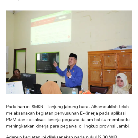
E-ALUMNI
Tupoksi Wakil Bidang Sarana Prasarana
Tupoksi Guru Piket
Tupoksi Kepala Tata Usaha
E-BKK
Tupoksi Wakil Bidang Kesiswaan
Tupoksi Ketua Kons. Keahlian
Tupoksi Bendahara BOS
Tupoksi Koordinator Bendahara
Tupoksi Bendahara Komite
Tupoksi Perpustakaan
Tupoksi Security
Pada hari ini SMKN 1 Tanjung jabung barat Alhamdulillah telah
melaksanakan kegiatan penyusunan E-Kinerja pada aplikasi
PMM dan sosialisasi kinerja pegawai dalam hal itu membantu
meningkatkan kinerja para pegawai di lingkup provinsi Jambi.
Adapun kegiatan ini dilaksanakan pada pukul 12.30 WIB