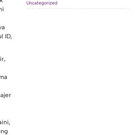
k
Uncategorized
ni
ya
l ID,
r,
rma
ajer
ini,
ung