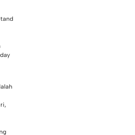
stand
a
 day
alah
i,
ang