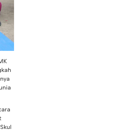
SMK
gkah
snya
unia
cara
t
Skul