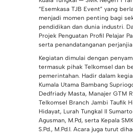
Kuala Tungkal — SMK Negeri 1 Ta
“Esemkasa TJB Event” yang berla
menjadi momen penting bagi sek
pendidikan dan dunia industri. D
Projek Penguatan Profil Pelajar Pa
serta penandatanganan perjanjia
Kegiatan dimulai dengan penyam
termasuk pihak Telkomsel dan be
pemerintahan. Hadir dalam kegia
Kumala Utama Bambang Supriogo
Dedfriady Masta, Manajer GTM 
Telkomsel Branch Jambi Taufik 
Hidayat, Lurah Tungkal II Sumart
Agusman, M.Pd, serta Kepala SMK 
S.Pd., M.Pd.I. Acara juga turut d