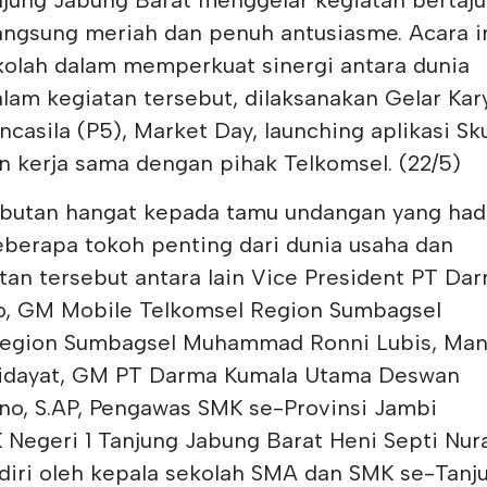
njung Jabung Barat menggelar kegiatan bertaju
ngsung meriah dan penuh antusiasme. Acara i
olah dalam memperkuat sinergi antara dunia
alam kegiatan tersebut, dilaksanakan Gelar Kar
ncasila (P5), Market Day, launching aplikasi Sku
n kerja sama dengan pihak Telkomsel. (22/5)
butan hangat kepada tamu undangan yang hadi
berapa tokoh penting dari dunia usaha dan
tan tersebut antara lain Vice President PT Da
, GM Mobile Telkomsel Region Sumbagsel
Region Sumbagsel Muhammad Ronni Lubis, Man
Hidayat, GM PT Darma Kumala Utama Deswan
ono, S.AP, Pengawas SMK se-Provinsi Jambi
Negeri 1 Tanjung Jabung Barat Heni Septi Nura
ihadiri oleh kepala sekolah SMA dan SMK se-Tanj