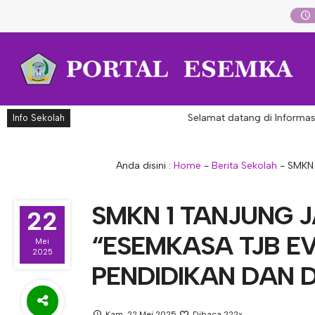
Selamat datang di Informasi Aka
Info Sekolah
Anda disini :
Home
-
Berita Sekolah
-
SMKN 
SMKN 1 TANJUNG 
22
“ESEMKASA TJB EV
Mei
2025
PENDIDIKAN DAN D
Kam, 22 Mei 2025
Dibaca 222x