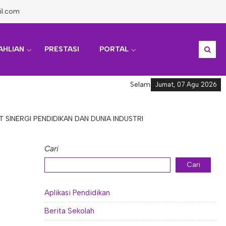
l.com
AHLIAN
PRESTASI
PORTAL
Selamat datang di Informasi Akad
Jumat, 07 Agu 2026
 SINERGI PENDIDIKAN DAN DUNIA INDUSTRI
Cari
Cari
Aplikasi Pendidikan
Berita Sekolah