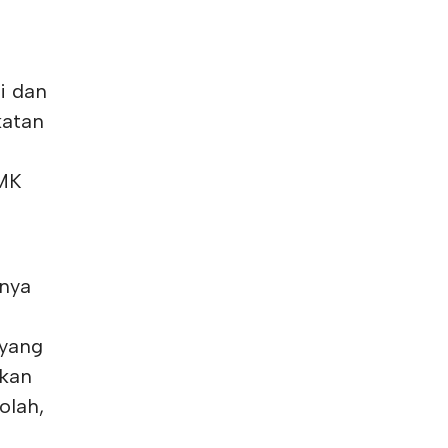
i dan
katan
SMK
nnya
 yang
ikan
olah,