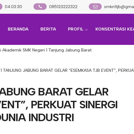
04
:
03
:
31
085123222322
smkn1tjb@gmai
BERANDA
BERITA
PROFIL
KONSENTRASI KE
demik SMK Negeri 1 Tanjung Jabung Barat
1 TANJUNG JABUNG BARAT GELAR “ESEMKASA TJB EVENT”, PERKUAT
JABUNG BARAT GELAR
ENT”, PERKUAT SINERGI
UNIA INDUSTRI