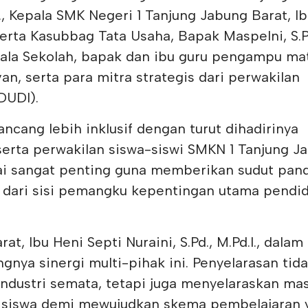
, Kepala SMK Negeri 1 Tanjung Jabung Barat, I
, serta Kasubbag Tata Usaha, Bapak Maspelni, S.P
epala Sekolah, bapak dan ibu guru pengampu ma
an, serta para mitra strategis dari perwakilan
DUDI).
ancang lebih inklusif dengan turut dihadirinya
serta perwakilan siswa-siswi SMKN 1 Tanjung J
ilai sangat penting guna memberikan sudut pan
g dari sisi pemangku kepentingan utama pendi
t, Ibu Heni Septi Nuraini, S.Pd., M.Pd.I., dalam
ya sinergi multi-pihak ini. Penyelarasan tid
ndustri semata, tetapi juga menyelaraskan ma
ng siswa demi mewujudkan skema pembelajaran 