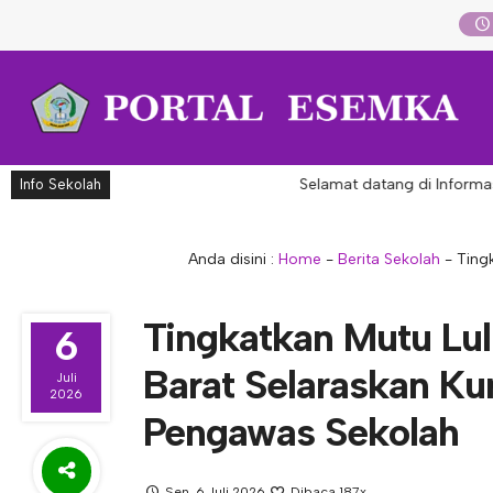
Selamat datang di Informasi A
Info Sekolah
Anda disini :
Home
-
Berita Sekolah
-
Ting
Tingkatkan Mutu Lu
6
Barat Selaraskan K
Juli
2026
Pengawas Sekolah
Sen, 6 Juli 2026
Dibaca 187x