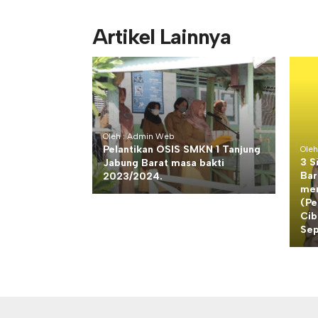
Artikel Lainnya
Oleh : Admin Web
Pelantikan OSIS SMKN 1 Tanjung
Ole
3 S
Jabung Barat masa bakti
Bar
2023/2024.
men
(Pe
Cib
Sep