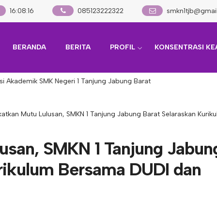
16
:
08
:
17
085123222322
smkn1tjb@gmai
BERANDA
BERITA
PROFIL
KONSENTRASI KE
kademik SMK Negeri 1 Tanjung Jabung Barat
katkan Mutu Lulusan, SMKN 1 Tanjung Jabung Barat Selaraskan Kur
lusan, SMKN 1 Tanjung Jabun
urikulum Bersama DUDI dan