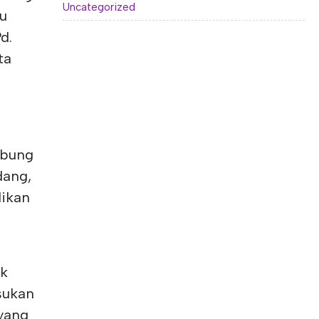
Uncategorized
bu
d.
ta
abung
dang,
dikan
ak
sukan
yang