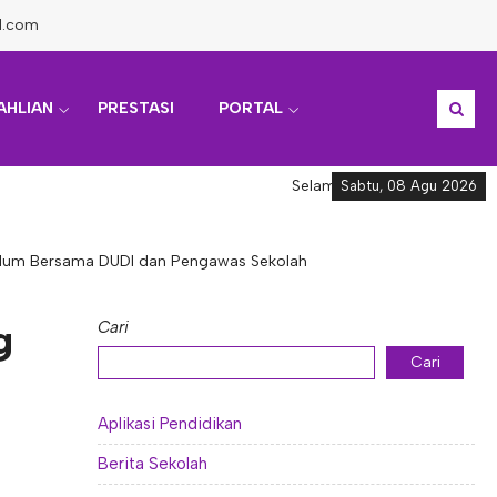
l.com
AHLIAN
PRESTASI
PORTAL
Selamat datang di Informasi Ak
Sabtu, 08 Agu 2026
ikulum Bersama DUDI dan Pengawas Sekolah
g
Cari
Cari
Aplikasi Pendidikan
Berita Sekolah