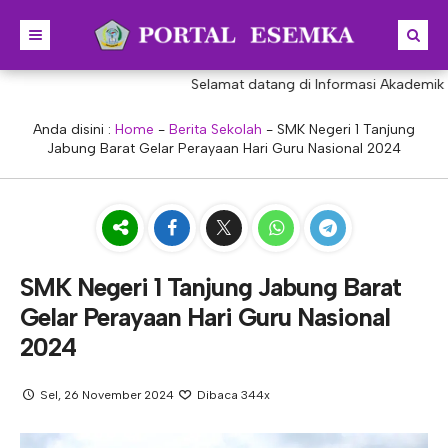
Selamat datang di Informasi Akademik SMK 
BERANDA
BERITA
Anda disini :
Home
-
Berita Sekolah
-
SMK Negeri 1 Tanjung
Jabung Barat Gelar Perayaan Hari Guru Nasional 2024
PROFIL
KONSENTRASI KEAHLIAN
SEJARAH
PRESTASI
VISI & MISI
AKUNTANSI
PORTAL
STRUKTUR
MANAJEMEN PERKANTORAN
SMK Negeri 1 Tanjung Jabung Barat
Gelar Perayaan Hari Guru Nasional
AKREDITASI
BISNIS DIGITAL
E-LEARNING
KEPALA SEKOLAH
2024
PROGRAM SEKOLAH
DESAIN KOMUNIKASI VISUAL
E-PKL
Tupoksi Kepala Sekolah
WAKIL KEPALASEKOLAH
DESAIN PRODUKSI BUSANA
E-RAPOR
Tupoksi Wakil Bidang Kurikulum
MAJELIS GURU
Sel, 26 November 2024
Dibaca 344x
KULINER
E-SKL
Tupoksi Wakil Bidang Humas
Tupoksi Guru
TATA USAHA