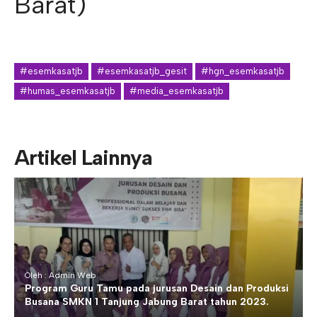
Barat)
#esemkasatjb
#esemkasatjb_gesit
#hgn_esemkasatjb
#humas_esemkasatjb
#media_esemkasatjb
Artikel Lainnya
Oleh : Admin Web
Program Guru Tamu pada jurusan Desain dan Produksi
Busana SMKN 1 Tanjung Jabung Barat tahun 2023.