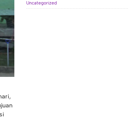
Uncategorized
ari,
ujuan
si