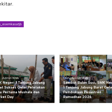
kitar.
_esemkasatjb
h : Admin Web
Oleh : Admin Web
 Negeri 1 Tanjung Jabung
Sambut Bulan Suci, SMK Ne
at Sukses Gelar Peletakan
1 Tanjung Jabung Barat Gela
u Pertama Mushala dan
Pembukaan Pesantren
ket Day
Ramadhan 2026