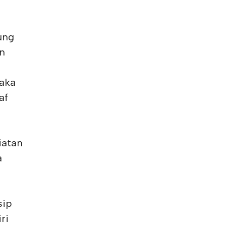
ung
n
Saka
af
iatan
a
sip
ri