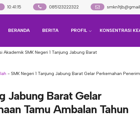
10
:
41
:
17
085123222322
smkn1tjb@gmai
BERANDA
BERITA
PROFIL
KONSENTRASI KE
demik SMK Negeri 1 Tanjung Jabung Barat
olah
-
SMK Negeri 1 Tanjung Jabung Barat Gelar Perkemahan Pener
g Jabung Barat Gelar
maan Tamu Ambalan Tahun