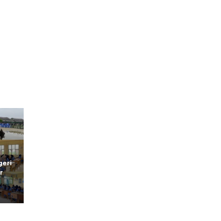
geri
r