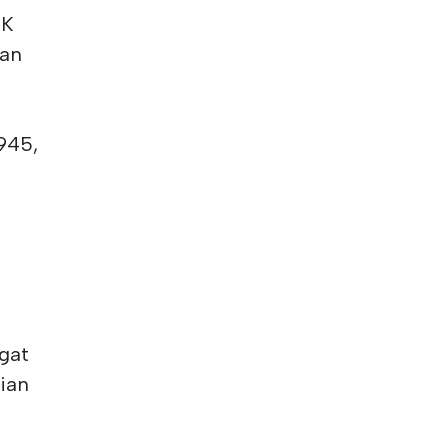
MK
kan
945,
gat
ian