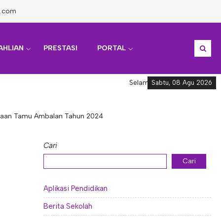
l.com
AHLIAN
PRESTASI
PORTAL
Selamat datang di Informasi Akad
Sabtu, 08 Agu 2026
imaan Tamu Ambalan Tahun 2024
Cari
Cari
Aplikasi Pendidikan
Berita Sekolah