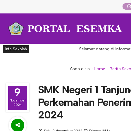
Selamat datang di Informasi Aka
Info Sekolah
Anda disini :
Home
-
Berita Sek
SMK Negeri 1 Tanjun
9
Perkemahan Peneri
November
2024
2024
Sab, 9 November 2024
Dibaca 283x