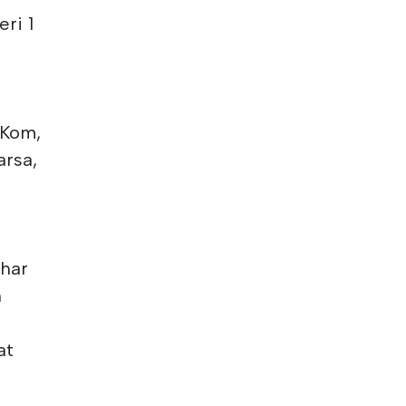
ri 1
.Kom,
arsa,
shar
n
at