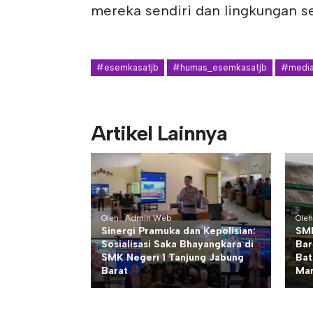
mereka sendiri dan lingkungan se
#esemkasatjb
#humas_esemkasatjb
#media
Artikel Lainnya
Oleh : Admin Web
Ole
Sinergi Pramuka dan Kepolisian:
SMK
Sosialisasi Saka Bhayangkara di
Bar
SMK Negeri 1 Tanjung Jabung
Bat
Barat
Mar