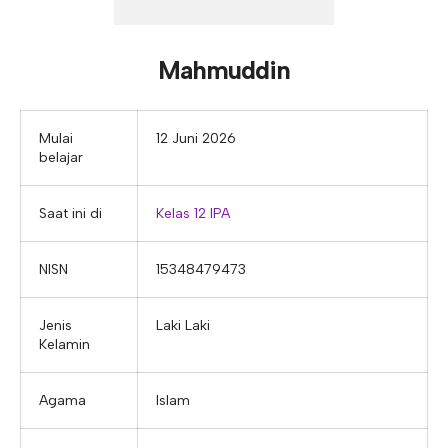
E-ALUMNI
Tupoksi Wakil Bidang Sarana Prasarana
Tupoksi Guru Piket
Tupoksi Kepala Tata Usaha
E-BKK
Tupoksi Wakil Bidang Kesiswaan
Tupoksi Ketua Kons. Keahlian
Tupoksi Bendahara BOS
Mahmuddin
Tupoksi Koordinator Bendahara
Tupoksi Bendahara Komite
Mulai
12 Juni 2026
belajar
Tupoksi Perpustakaan
Tupoksi Security
Saat ini di
Kelas 12 IPA
NISN
15348479473
Jenis
Laki Laki
Kelamin
Agama
Islam