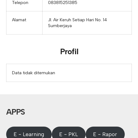
Telepon
083815251385
Alamat
Jl. Air Keruh Setiap Hari No. 14
Sumberjaya
Profil
Data tidak ditemukan
APPS
E - Learning
E - PKL
E - Rapor