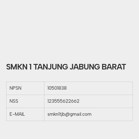
SMKN 1 TANJUNG JABUNG BARAT
NPSN
10501838
NSS
123555622662
E-MAIL
smkn1tjb@gmail.com