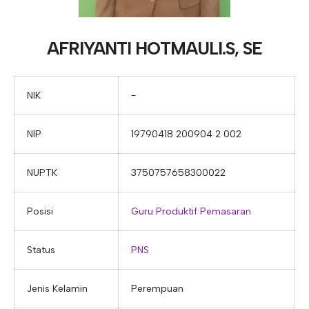
E-ALUMNI
Tupoksi Wakil Bidang Sarana Prasarana
Tupoksi Guru Piket
Tupoksi Kepala Tata Usaha
E-BKK
Tupoksi Wakil Bidang Kesiswaan
Tupoksi Ketua Kons. Keahlian
Tupoksi Bendahara BOS
AFRIYANTI HOTMAULI.S, SE
Tupoksi Koordinator Bendahara
Tupoksi Bendahara Komite
NIK
−
Tupoksi Perpustakaan
NIP
19790418 200904 2 002
Tupoksi Security
NUPTK
3750757658300022
Posisi
Guru Produktif Pemasaran
Status
PNS
Jenis Kelamin
Perempuan