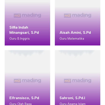
Silfia Indah
Minangsari, S.Pd
Aisah Amini, S.Pd
Guru B.Inggris
Guru Matematika
Elfransisco, S.Pd
Sahroni, S.Pd.I
Guru Olah Raga
Guru Agama Islam