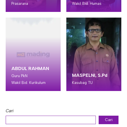
Prasarana
Wakil Bid. Humas
ABDUL RAHMAN
MASPELNI, S.Pd
Guru PkN
Wakil Bid. Kurikulum
Kasubag TU
Cari
Cari