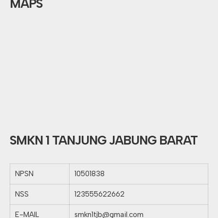
MAPS
SMKN 1 TANJUNG JABUNG BARAT
NPSN
10501838
NSS
123555622662
E-MAIL
smkn1tjb@gmail.com