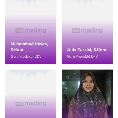
Muhammad Hasan,
S.Kom
Aida Zuraini, S.Kom
Guru Produktif DKV
Guru Produktif DKV