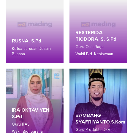
RESTERIDA
TIODORA. S, S.Pd
RUSNA, S.Pd
Guru Olah Raga
Ketua Jurusan Desain
Busana
Wakil Bid. Kesiswaan
IRA OKTAVIYENI,
BAMBANG
S.Pd
SYAFRIYANTO,S.Kom
Guru IPAS
Guru Produktif DKV
Wakil Bid. Sarana