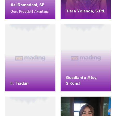
Ari Ramadani, SE
Tiara Yolanda, S.Pd.
Guru Produktif Akuntansi
Gusdianto Afsy,
Ir. Tiadan
S.Kom.I