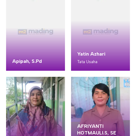
Yatin Azhari
Apipah, S.Pd
Tata Usaha
AFRIYANTI
HOTMAULI.S, SE