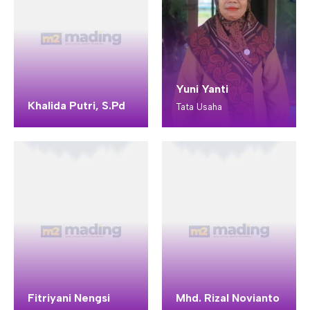
Yuni Yanti
Khalida Putri, S.Pd
Tata Usaha
Fitriyani Nengsi
Mhd. Rizal Novianto