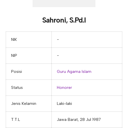
E-ALUMNI
Tupoksi Wakil Bidang Sarana Prasarana
Tupoksi Guru Piket
Tupoksi Kepala Tata Usaha
E-BKK
Tupoksi Wakil Bidang Kesiswaan
Tupoksi Ketua Kons. Keahlian
Tupoksi Bendahara BOS
Sahroni, S.Pd.I
Tupoksi Koordinator Bendahara
Tupoksi Bendahara Komite
NIK
−
Tupoksi Perpustakaan
NIP
−
Tupoksi Security
Posisi
Guru Agama Islam
Status
Honorer
Jenis Kelamin
Laki-laki
T.T.L
Jawa Barat, 28 Jul 1987