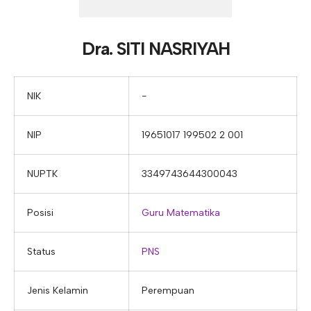
E-ALUMNI
Tupoksi Wakil Bidang Sarana Prasarana
Tupoksi Guru Piket
Tupoksi Kepala Tata Usaha
E-BKK
Tupoksi Wakil Bidang Kesiswaan
Tupoksi Ketua Kons. Keahlian
Tupoksi Bendahara BOS
Dra. SITI NASRIYAH
Tupoksi Koordinator Bendahara
Tupoksi Bendahara Komite
NIK
−
Tupoksi Perpustakaan
NIP
19651017 199502 2 001
Tupoksi Security
NUPTK
3349743644300043
Posisi
Guru Matematika
Status
PNS
Jenis Kelamin
Perempuan