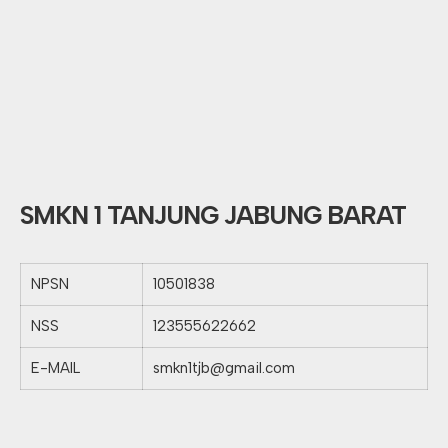
SMKN 1 TANJUNG JABUNG BARAT
NPSN
10501838
NSS
123555622662
E-MAIL
smkn1tjb@gmail.com