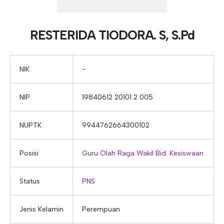
E-ALUMNI
Tupoksi Wakil Bidang Sarana Prasarana
Tupoksi Guru Piket
Tupoksi Kepala Tata Usaha
E-BKK
Tupoksi Wakil Bidang Kesiswaan
Tupoksi Ketua Kons. Keahlian
Tupoksi Bendahara BOS
RESTERIDA TIODORA. S, S.Pd
Tupoksi Koordinator Bendahara
Tupoksi Bendahara Komite
NIK
−
Tupoksi Perpustakaan
NIP
19840612 20101 2 005
Tupoksi Security
NUPTK
9944762664300102
Posisi
Guru Olah Raga
Wakil Bid. Kesiswaan
Status
PNS
Jenis Kelamin
Perempuan