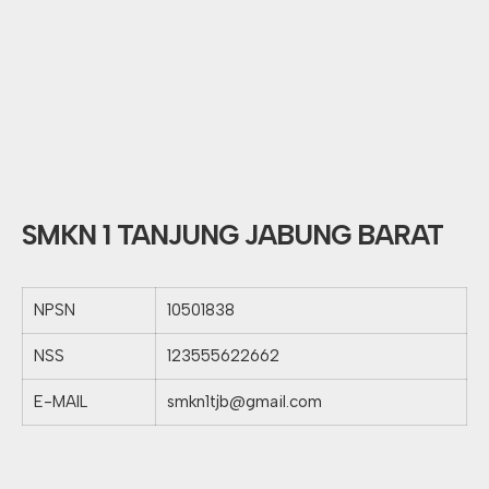
SMKN 1 TANJUNG JABUNG BARAT
NPSN
10501838
NSS
123555622662
E-MAIL
smkn1tjb@gmail.com