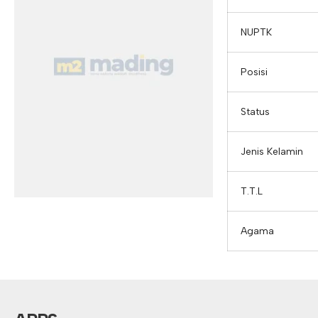
NUPTK
Posisi
Status
Jenis Kelamin
T.T.L
Agama