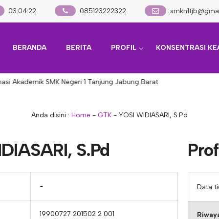
03
:
04
:
22
085123222322
smkn1tjb@gma
BERANDA
BERITA
PROFIL
KONSENTRASI KE
asi Akademik SMK Negeri 1 Tanjung Jabung Barat
Anda disini :
Home
-
GTK
-
YOSI WIDIASARI, S.Pd
DIASARI, S.Pd
Prof
−
Data t
19900727 201502 2 001
Riwaya