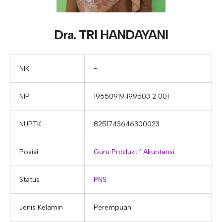
E-ALUMNI
Tupoksi Wakil Bidang Sarana Prasarana
Tupoksi Guru Piket
Tupoksi Kepala Tata Usaha
E-BKK
Tupoksi Wakil Bidang Kesiswaan
Tupoksi Ketua Kons. Keahlian
Tupoksi Bendahara BOS
Dra. TRI HANDAYANI
Tupoksi Koordinator Bendahara
Tupoksi Bendahara Komite
NIK
−
Tupoksi Perpustakaan
NIP
19650919 199503 2 001
Tupoksi Security
NUPTK
8251743646300023
Posisi
Guru Produktif Akuntansi
Status
PNS
Jenis Kelamin
Perempuan