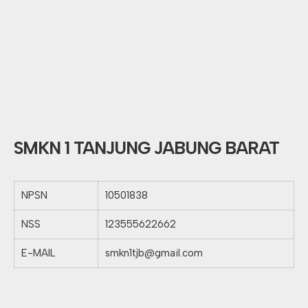
SMKN 1 TANJUNG JABUNG BARAT
NPSN
10501838
NSS
123555622662
E-MAIL
smkn1tjb@gmail.com