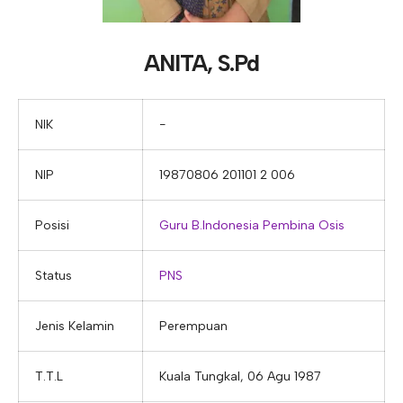
E-ALUMNI
Tupoksi Wakil Bidang Sarana Prasarana
Tupoksi Guru Piket
Tupoksi Kepala Tata Usaha
E-BKK
Tupoksi Wakil Bidang Kesiswaan
Tupoksi Ketua Kons. Keahlian
Tupoksi Bendahara BOS
ANITA, S.Pd
Tupoksi Koordinator Bendahara
Tupoksi Bendahara Komite
NIK
−
Tupoksi Perpustakaan
NIP
19870806 201101 2 006
Tupoksi Security
Posisi
Guru B.Indonesia
Pembina Osis
Status
PNS
Jenis Kelamin
Perempuan
T.T.L
Kuala Tungkal, 06 Agu 1987