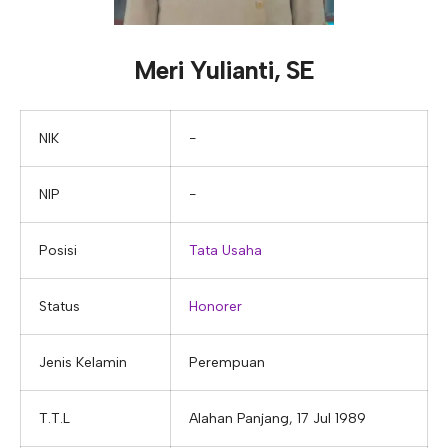
E-ALUMNI
Tupoksi Wakil Bidang Sarana Prasarana
Tupoksi Guru Piket
Tupoksi Kepala Tata Usaha
E-BKK
Tupoksi Wakil Bidang Kesiswaan
Tupoksi Ketua Kons. Keahlian
Tupoksi Bendahara BOS
Meri Yulianti, SE
Tupoksi Koordinator Bendahara
Tupoksi Bendahara Komite
NIK
−
Tupoksi Perpustakaan
NIP
−
Tupoksi Security
Posisi
Tata Usaha
Status
Honorer
Jenis Kelamin
Perempuan
T.T.L
Alahan Panjang, 17 Jul 1989