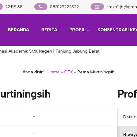
22
:
55
:
38
085123222322
smkn1tjb@gma
BERANDA
BERITA
PROFIL
KONSENTRASI KE
masi Akademik SMK Negeri 1 Tanjung Jabung Barat
Anda disini :
Home
-
GTK
-
Retna Murtiningsih
urtiningsih
Prof
−
Data t
−
Riwaya