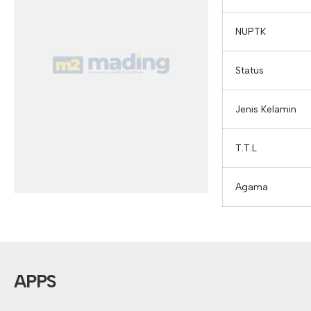
NUPTK
Status
Jenis Kelamin
T.T.L
Agama
APPS