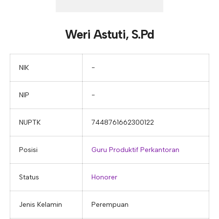
E-ALUMNI
Tupoksi Wakil Bidang Sarana Prasarana
Tupoksi Guru Piket
Tupoksi Kepala Tata Usaha
E-BKK
Tupoksi Wakil Bidang Kesiswaan
Tupoksi Ketua Kons. Keahlian
Tupoksi Bendahara BOS
Weri Astuti, S.Pd
Tupoksi Koordinator Bendahara
Tupoksi Bendahara Komite
NIK
−
Tupoksi Perpustakaan
NIP
−
Tupoksi Security
NUPTK
7448761662300122
Posisi
Guru Produktif Perkantoran
Status
Honorer
Jenis Kelamin
Perempuan