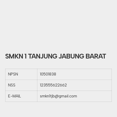
SMKN 1 TANJUNG JABUNG BARAT
NPSN
10501838
NSS
123555622662
E-MAIL
smkn1tjb@gmail.com