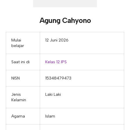
E-ALUMNI
Tupoksi Wakil Bidang Sarana Prasarana
Tupoksi Guru Piket
Tupoksi Kepala Tata Usaha
E-BKK
Tupoksi Wakil Bidang Kesiswaan
Tupoksi Ketua Kons. Keahlian
Tupoksi Bendahara BOS
Agung Cahyono
Tupoksi Koordinator Bendahara
Tupoksi Bendahara Komite
Mulai
12 Juni 2026
belajar
Tupoksi Perpustakaan
Tupoksi Security
Saat ini di
Kelas 12 IPS
NISN
15348479473
Jenis
Laki Laki
Kelamin
Agama
Islam