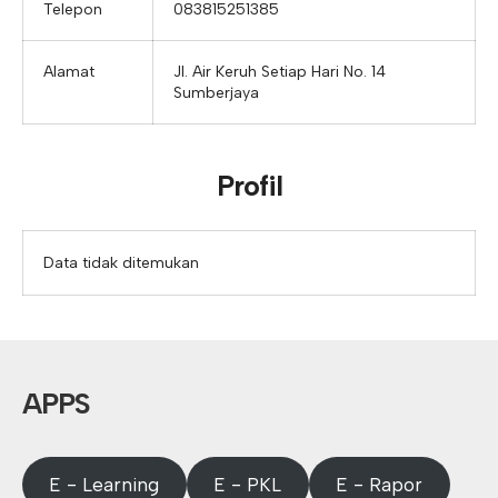
Telepon
083815251385
Alamat
Jl. Air Keruh Setiap Hari No. 14
Sumberjaya
Profil
Data tidak ditemukan
APPS
E - Learning
E - PKL
E - Rapor