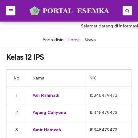
Selamat datang di Informasi
BERANDA
BERITA
Anda disini :
Home
-
Siswa
PROFIL
Kelas 12 IPS
KONSENTRASI KEAHLIAN
SEJARAH
PRESTASI
VISI & MISI
AKUNTANSI
No
Nama
NIK
PORTAL
STRUKTUR
MANAJEMEN PERKANTORAN
1
Adi Rahmadi
15348479473
AKREDITASI
BISNIS DIGITAL
E-LEARNING
KEPALA SEKOLAH
PROGRAM SEKOLAH
DESAIN KOMUNIKASI VISUAL
E-PKL
Tupoksi Kepala Sekolah
WAKIL KEPALASEKOLAH
2
Agung Cahyono
15348479473
DESAIN PRODUKSI BUSANA
E-RAPOR
Tupoksi Wakil Bidang Kurikulum
MAJELIS GURU
3
Amir Hamzah
15348479473
KULINER
E-SKL
Tupoksi Wakil Bidang Humas
Tupoksi Guru
TATA USAHA