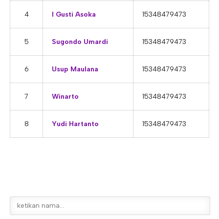
E-ALUMNI
Tupoksi Wakil Bidang Sarana Prasarana
Tupoksi Guru Piket
Tupoksi Kepala Tata Usaha
4
I Gusti Asoka
15348479473
E-BKK
Tupoksi Wakil Bidang Kesiswaan
Tupoksi Ketua Kons. Keahlian
Tupoksi Bendahara BOS
5
Sugondo Umardi
15348479473
Tupoksi Koordinator Bendahara
Tupoksi Bendahara Komite
6
Usup Maulana
15348479473
Tupoksi Perpustakaan
7
Winarto
15348479473
Tupoksi Security
8
Yudi Hartanto
15348479473